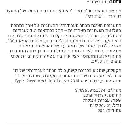
עיצוב:
נועה שוורץ
מוזיאון העיצוב חולון גאה להציג את תערוכת היחיד של המעצב
רון ארד – "ברוורס".
התערוכה הציגה מבחר מעבודותיו החשובות של ארד במתכת
בשלושת העשורים האחרונים – החל בכיסאות ועד לעבודות
פיסוליות. בתערוכה מוצג גם פרויקט חדש ומשמעותי שלו, שבו
הוא חוקר כיצד גופים ממונעים, וליתר דיוק, מכונית הפיאט 500,
מגיבים ללחץ מסיבי של דחיסה; וזאת באמצעות ניסיונות
ממשיים בחומר לצד הדמיות דיגיטליות. כמו כן בחנה התערוכה
את הדיאלוג המתמשך אצל ארד בין עשייה ידנית ובין תהליכי
עיצוב דיגיטליים.
הקטלוג, שמגיע בכריכה קשה, כולל מבחר מעבודותיו של רון
ארד לצד טקסטים שכתב ומאמרים. הקטלוג, שעוצב על ידי
נועה שוורץ, זכה בפרס Type Directors Club Tokyo 2014.
מסת"ב: 9789659153374
הודפס: ישראל, 2013
שפה: עברית, אנגלית
גודל: 21×26 ס"מ
עמודים: 204