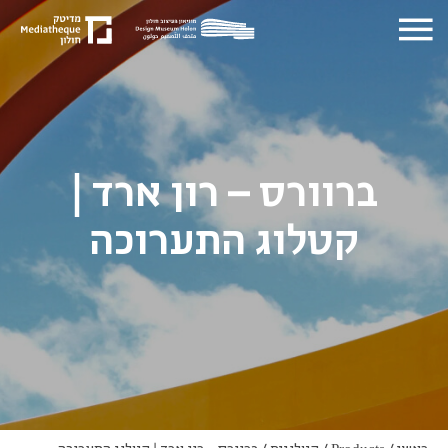
ברוורס – רון ארד |
קטלוג התערוכה