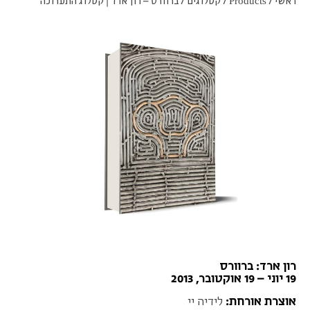
ראשי
/
Products
/
קטלוגים
/
ברוורס – רון ארד | קטלוג התערוכה
רון ארד: ברוורס
19 יוני – 19 אוקטובר, 2013
אוצרת אורחת:
לידיה יי