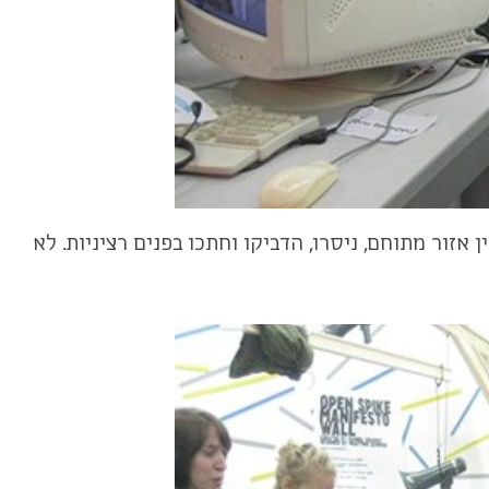
זור מתוחם, ניסרו, הדביקו וחתכו בפנים רציניות. לא