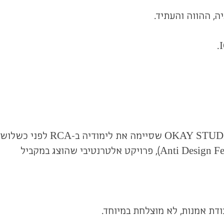
ה, ההווה והעתיד.
הציפייה בפסטיבלים מסוג זה היא לפגוש בין המעצבים הצעירים והבוגרים הטריים איזו קבוצה מרעננת, כמו קבוצת OKAY STUDIO שסיימה את לימודיה ב-RCA לפני כשלוש
שנים. הקבוצה כללה את שי אלקלעי ויעל מר (raw edges) פיטר מריגולד ועוד כמה מעצבים מוצלחים. ה-Anti Design Festival) ADF), פרויקט אלטרנטיבי שהוצג במקביל