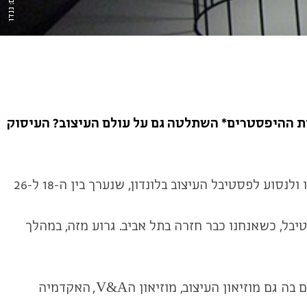
צילום: ננדו
ות ההיפסטרים* השתלטה גם על עולם העיצוב? העיסוק
לאחר שהתאוששנו מענן האפר הוולקני שהעיב על תערוכת העיצוב במילאנו החלטנו חברתי ניצן ואני לפצות את עצמנו ולנסוע לפסטיבל העיצוב בלונדון, שנערך בין ה-18 ל-26
דווקא בסוף הפסטיבל, כשאנחנו כבר חזרה בתל אביב. גרוע מזה, במהלך
הציפיות היו גבוהות. לונדון היא בירת עיצוב לא מוצהרת בה מתגוררים ועובדים רבים מהמעצבים המובילים היום. פועלים בה גם מוזיאון העיצוב, מוזיאון הV&A, האקדמיה