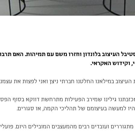
טיבל העיצוב בלונדון וחזרו משם עם תמיהות. האם תרב
 וקידוש האקראי.
ש, לשבוע בין ה-17 ל-23 בספטמבר ולאכזבתנו גילינו שמירב הפעילות מתרחשת 
היו למעשה בעיצומם של תהליכי הקמה, או סגורים.