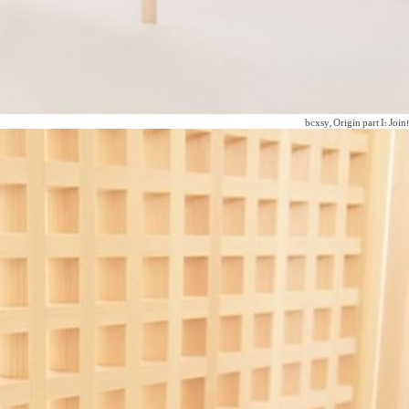
!bcxsy, Origin part I: Join