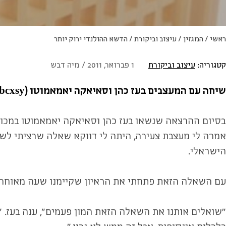
ראשי
/
המגזין
/
עיצוב וביקורת
/
הדשא ההולנדי ירוק יותר
קטגוריה:
עיצוב וביקורת
1 פברואר, 2011 / מיה דבש
שיחה עם המעצבים בעז כהן וסאיאקה יאמאמוטו (bcxsy) שביקרו בישראל לרגל פתיחת התערוכה "
בסיום ההרצאה שנשאו בעז כהן וסאיאקה יאמאמוטו במכון 
אמרה לי מעצבת צעירה, היתה לי דווקא שאלה שרציתי לשאו
הישראלי.
עם השאלה הזאת פתחתי את הראיון שקיימנו שעה מאוחר י
"שואלים אותנו את השאלה הזאת המון פעמים", ענה בעז. "א