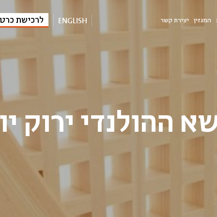
ENGLISH
לרכישת כרט
המגזין
יצירת קשר
א ההולנדי ירוק יו