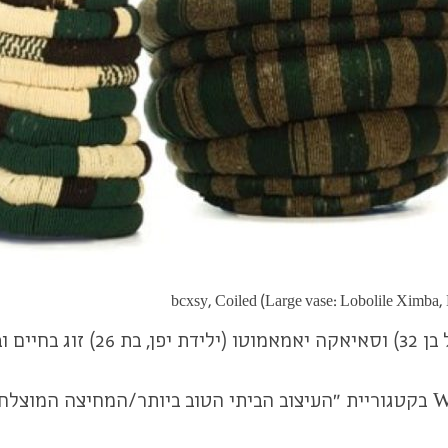
bcxsy, Coiled (Large vase: Lobolile Ximba,
ל עבודתם.