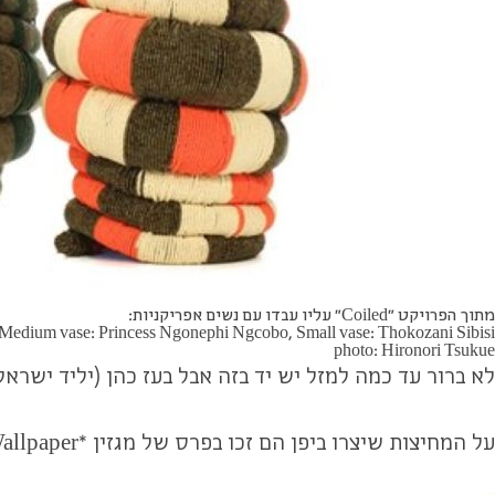
מתוך הפרויקט "Coiled" עליו עבדו עם נשים אפריקניות:
 Medium vase: Princess Ngonephi Ngcobo, Small vase: Thokozani Sibisi
photo: Hironori Tsukue
לא ברור עד כמה למזל יש יד בזה אבל בעז כהן (יליד ישראל בן 32) וסאיאקה יאמאמוטו (ילידת יפן, בת 26) זוג בחיים ובעבודה, זוכים לאחרונה ללא מעט הערכה ע
על המחיצות שיצרו ביפן הם זכו בפרס של מגזין *Wallpaper בקטגוריית "העיצוב הביתי הטוב ביותר/המחיצה המוצלחת ביותר" לשנת 2011.