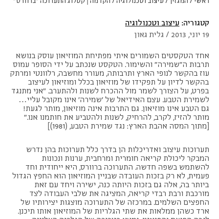
ראשי
/
המגזין
/
עיצוב וטכנולוגיה
/
הקדמה | קטלוג התערוכה "ברוורס"
קטגוריה:
עיצוב וטכנולוגיה
19 יוני, 2013 / גלית גאון
אחד הטקסטים השמורים איתי מפתיחת המוזיאון עוסק בנושא
תרבות ה"שמירה" והשימור. הטקסט שנכתב על ידי הסופר עמוס
עוז בהקשר לנופי הארץ ותרבותה, מעורר מחשבה, רלוונטי ומרתק
בהקשר לדיון על תפקידו של מוזיאון בכלל ומוזיאון לעיצוב
בפרט, על הצורך לשמר מול ההכרח לשנות ולהתערב. "אני מתנגד
לשמירת הטבע. עצם האידיאל של 'שמירה' אינו מקובל עליי…
גם הטבע אינו מוזיאון. גם התרבות אינה מוזיאון, מותר לגעת!
מותר להזיז, לקרב, להרחיק, לשנות ולהטביע את חותמנו אנו."
[מתוך המסה אהבת הארץ: נגד שמירת הטבע, (1981)]
תערוכות עיצוב ואדריכלות הן בדרך כלל תערוכות בהן נדרש
המבקר ליכולת קריאה חומרית ומרחבית, ערנות ונכונות
להשתמש בשפה חדשה. התערוכה ברוורס, היא ייחודית וחד
פעמית, לא רק בזכות העובדה שבניין המוזיאון הוא החפץ הגדול
ביותר בה, אלה גם בזכות היותה כנה, ישירה ויחד עם זאת
מורכבת ורבת רבדי קריאה, המציגה את שלבי העבודה לצד
החפצים השלמים. במרכזה של התערוכה מוצגות יצירותיו של
ארד כשהן ממלאות את שתי הגלריות של המוזיאון אותו תיכנן.