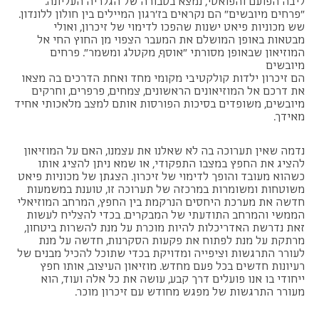
ליבה הפועם והפואטי, נמצא בטבורה של הגלריה העליונה.
"פרחים מיובשים" הם נקראים בז'רגון המיילים בין חולון ללונדון.
שש מכוניות פיאט ישנות שהפכו לדימוי של זיכרון, ואולי
מבטאות באופן המושלם את המעבר הצפוי מן החוץ החי אל
המוזיאון שבאופן מסורתי "אוסף, מקטלג ומשמר". פרחים
מיובשים
הם זיכרון ילדות קולקטיבי מקומי מחד ואחת הדרכים בה מצאו
את דרכם אל המוזיאונים הראשונים, צמחים, פרפרים, וחרקים
מיובשים, משופדים בסיכות הפורסות אותם למצב מלאכותי אחיד
מאידך.
נדמה שאין תערוכה בה לא שאלנו את עצמנו, האם על המוזיאון
להציג את החפץ במצבו התפקודי, או שמא ניתן להציג אותו
כשהוא מעובד והופך לדימוי של זיכרון. הצגתן של מכוניות פיאט
משוטחות ומשומרות במרכזה של תערוכה זו, טוענת במשמעות
חדשה את מערכת היחסים הנרקמת בין החפץ, המרחב המוזיאלי
הממשי והמרחב התודעתי של המבקרים. בכדי להצליח לעשות
זאת נדרשת האדריכלות להיות מוכרת על מנת להשרות ביטחון,
מרתקת על מנת לפתוח את פקעות הסקרנות, חדשה על מנת
לעורר התרגשות וציפייה ומדויקת בכדי שתוכל להכיל מבנים של
רעיונות חדשים בכל פעם מחדש. מוזיאון העיצוב, אותו חפץ
ייחודי בו אנו פועלים דרך קבע, עושה את כל אלה ועוד, הוא
מעורר התרגשות של מפגש מחודש עם זיכרון מוכר.