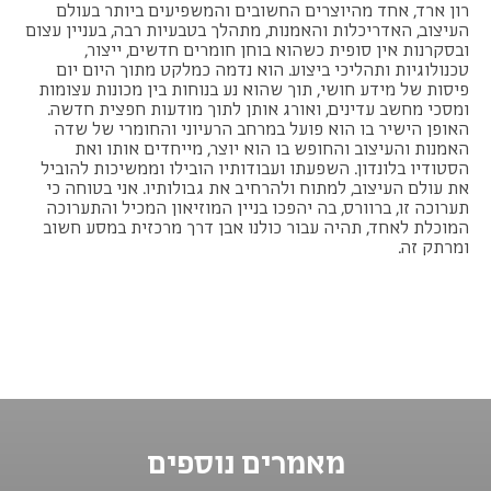
רון ארד, אחד מהיוצרים החשובים והמשפיעים ביותר בעולם
העיצוב, האדריכלות והאמנות, מתהלך בטבעיות רבה, בעניין עצום
ובסקרנות אין סופית כשהוא בוחן חומרים חדשים, ייצור,
טכנולוגיות ותהליכי ביצוע. הוא נדמה כמלקט מתוך היום יום
פיסות של מידע חושי, תוך שהוא נע בנוחות בין מכונות עצומות
ומסכי מחשב עדינים, ואורג אותן לתוך מודעות חפצית חדשה.
האופן הישיר בו הוא פועל במרחב הרעיוני והחומרי של שדה
האמנות והעיצוב והחופש בו הוא יוצר, מייחדים אותו ואת
הסטודיו בלונדון. השפעתו ועבודותיו הובילו וממשיכות להוביל
את עולם העיצוב, למתוח ולהרחיב את גבולותיו. אני בטוחה כי
תערוכה זו, ברוורס, בה יהפכו בניין המוזיאון המכיל והתערוכה
המוכלת לאחד, תהיה עבור כולנו אבן דרך מרכזית במסע חשוב
ומרתק זה.
מאמרים נוספים