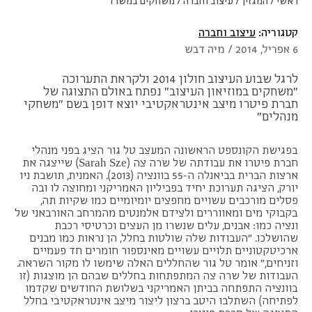
ראשי
/
המגזין
/
עיצוב וחברה
/
משחקים במשרד
קטגוריה:
עיצוב וחברה
6 אפריל, 2014 / מיה דבש
לרגל שבוע העיצוב חולון 2014 ולקראת התערוכה
"
משחקים במוזיאון העיצוב
" נפתח באולם התצוגה של
חברת פיטרו מיצב אינטראקטיבי יוצא דופן בשם "משחקי
מנהלים"
בפגישת הקונספט הראשונה המעצב טל גור הציג בפני מנהלי
חברת פיטרו את עבודתה של שרה צה (Sarah Sze) שייצגה את
ארצות הברית בביאנלה ה-55 בוונציה (2013). האמנית, תושבת ניו
יורק, הציגה תערוכת יחיד בפביליון האמריקני ומחוצה לו ובה
פסלים מורכבים עשויים מחפצים יומיומיים כמו שקיות תה,
בקבוקי מים ומאווררים ולצידם אלמנטים מהמרחב האורבאני של
ונציה כמו: אבנים, עלים שנשרו מן העצים וכרטיסי רכבת
שהושלכו. "העבודות שלה שולטות בחלל, הן נראות כמו מבנים
ארכיטקטוניים תלויים עשויים מאינספור חומרים חד פעמיים
וזניחים," אומר טל גור שהחללים האלה שימשו לו מקור השראה.
העבודות של שרה צה המתפתחות בחללים שבהם הן מוצגות (זו
בוונציה התפתחה בביתן האמריקני בשלושת החודשים שקדמו
לפתיחה) השתלבו היטב ברצון ליצור מיצב אינטראקטיבי בחלל