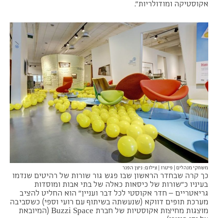
אקוסטיקה ומודולריות".
משחקי מנהלים | פיטרו | צילום: ניצן הפנר
כך קרה שבחדר הראשון שבו פגש גור שורות של רהיטים שנדמו
בעיניו כ"שורות של כיסאות כאלה של בתי אבות ומוסדות
גריאטריים – חדר אקוסטי לכל דבר ועניין" הוא החליט להציב
מערכת תופים דווקא (שנעשתה בשיתוף עם רועי וספי) כשסביבה
מוצגות מחיצות אקוסטיות של חברת Buzzi Space (המיובאת