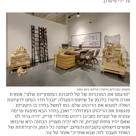
על ידי פיטרו).
משחקי מנהלים | פיטרו | צילום: ניצן הפנר
"תרגמנו את התוכניות של טל לחברות המסחריות שלנו", אומרת
אורה פיטרו בלכמן על שיתוף הפעולה "ובכל חדר הנחנו לרעיונות
האלה לפגוש את הריהוט שלנו. כמו למשל בחדר בו הקוביות
פוגשות את הריהוט המודולרי." ואכן, בחדר הבא מוצגת ערימה
ענקית של קוביות וסביבן ריהוט מודולרי פריק. "היה ברור לנו
שאם יהיו פחות קוביות, זה לא יהיה מעניין. הכוונה היא שיבואו
אנשים וישחקו בקוביות והמיצב ישתנה כל הזמן, והיצירתיות של
האחד תעבור לזה שבא אחריו," אומר טל גור.