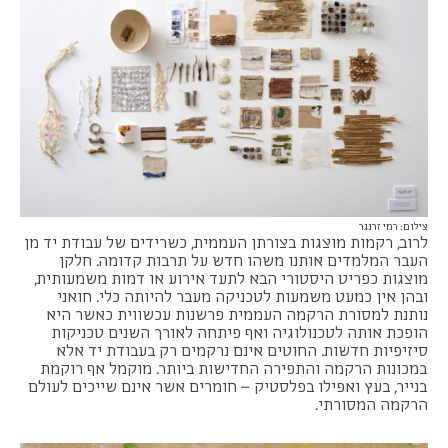
צילום: רמי זרנגר
לרוב, רקמות מוצגות בצורתן העממית, כשרידים של עבודת יד מן
העבר המלמדים אותנו משהו חדש על תרבות קדומה. חלקן
מוצגות כפריט היסטורי הבא לתעד אירוע או דמות משמעותית,
ובהן אין כמעט משמעות לטכניקה מעבר להיותה כלי. חואני
נותנת למסורת הרקמה העממית פרשנות עכשווית כאשר היא
הופכת אותה לטכנולוגיה ואף פיתחה לאורך השנים טכניקות
סיזיפיות חדשות. החוטים אינם נרקמים רק בעבודת יד אלא
במכונות הרקמה והתפירה החדישות ביותר. מוקמל אף רוקמת
בנייר, בעץ ואפילו בפלסטיק – חומרים אשר אינם שייכים לעולם
הרקמה המסורתי.