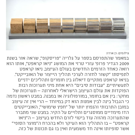
צילומים: רן ארדה
במאמר שהתפרסם בספר על גלריה "פריסקופ", שראה אור בשנת
2009 הגדיר פרופ' עזרי טרזי את המושג "ניאו קראפט", אותו הוא
רואה כאחד הזרמים החדשים בעולם העיצוב. ניאו קראפט
לתפיסתו "קשור לחזרה לערכי תהליך הייצור של האובייקט".
בניאו קראפט מתקיים דיאלוג בין חומרים ותהליכים ידניים
לתעשיתיים. "עבודות סיבים" היא אחת מיני תערוכות רבות
הפוקדות את עולם העיצוב הישראלי לאחרונה – תערוכות של
מחקר: בין אם בחומר, במורפולוגיה או במבנה. במבט ראשון נדמה
כי הגבול בינה לבין אמנות הוא דק במיוחד – הרי אין זה עיצוב
במובן התרבותי והנפוץ יותר של "חפץ שימושי", האובייקטים
הדו מימדיים ממוסגרים ותלויים על הקיר. במבט שני מתברר
שהתערוכה מהווה עוד ביטוי לזרם החדש בעיצוב – ה"ניאו
קראפט" – בו התהליך הוא העיקר ולא בהכרח ה"מוצר הסופי"
אשר סופיותו אינה חד משמעית ואין בו גם תכונות של כזה.