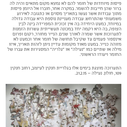
פיסות מיוחדות של חומר להם לא נמצא מקום מתאים והיה לה
ברור שהן חייבות להשמר. במקרה אחר, חוברו אל היומן פיסות
מתוך עבודות אשר נעשו בתאריך מסוים או כתגובה לאירוע
משמעותי שהתרחש. עבודה מעניינת נוספת היא עבודה גדולה
במיוחד, כמעט היחידה בה אין זכוכית המפרידה בינה לבין
הצופה, בה היא רקמה יחד במכונה תעשייתית עשרות הזמנות
לתערוכות אשר שמרה לאורך שנים. הנייר מחורר, רקום ופרום
אינספור פעמים עד שקיבל תחושה של חומר אחר וכמעט לא
מזוהה כנייר. במעט מאוד מקומות עדיין ניתן לזהות תאריך, איזו
מילה או שתיים כמו "נעילה" או "גלריה" המסגירות את עברו של
החומר ויעודו הראשוני.
התערוכה מוצגת בימים אלו בגלריית חנקין לעיצוב, רחוב חנקין
109, חולון. נעילה – 21.2.15.