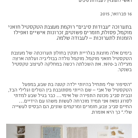
ראשי
/
המגזין
/
עבודות סיבים
16 פברואר, 2015
בתערוכה "עבודות סיבים" רוקמת מעצבת הטקסטיל חואני
מוקמל, פסולת, חומרים פשוטים, זכרונות אישיים ואפילו
הזמנות לתערוכות – לעבודה שלמה.
בימים אלה מוצגת בגלריית חנקין בחולון תערוכתה של מעצבת
הטקסטיל חואני מוקמל. מוקמל נולדה בבוליביה ועלתה ארצה
מצ'ילה ב-1970. את השכלתה רכשה במחלקה לעיצוב טקסטיל
בשנקר.
"הסיפור שלי מתחיל בהיותי ילדה קטנה בת שבע, במפעל
הטקסטיל של אבי – שם הייתי מסתובבת בין הנולים וגלילי הבד,
ובבית סביב מכונת התפירה של אימי… כבר בגיל שבע למדתי
לסרוג ומאז אני תמיד מוכרחה לעשות משהו עם הידיים…
החיים סביב צבע, חומרים ומרקמים שונים, הם הבסיס לעשייה
שלי." כך היא אומרת.