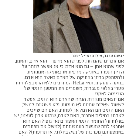
יבשם עזגד, צילום: אייל יצהר
אם זוכרים שהמדען, לפני שהוא מדען – הוא אדם, והאמן,
לפני שהוא אמן – גם הוא אדם, כי אז אפשר לוותר על
הדיון הנפרד באתיקה מדעית או באתיקה אמנותית,
ולהסתפק בדיון באתיקה של האדם באשר הוא אדם.
במקרה עסקינן, תאי HeLa המתרבים ללא הרף בצלוחיות
פטרי באלפי מעבדות, משמרים את המטען הגנטי של
הנרייטה לאקס.
אם יוצאים מנקודת הנחה שהאדם הוא הגנים, אפשר
לשאול שאלות אתיות לא מעטות, ולא פשוטות. למשל,
האם הגנים הם האדם? או, לפחות, האם הם שייכים
לאדם? במילים אחרות, האם לאדם, שהוא אדון לעצמו, יש
בעלות על החומר הגנטי האצור בתאי גופו? האם הוא
אחראי למה שנעשה באמצעותם (למשל, אם מפתחים
באמצעותם מערכות של נשק ביולוגי, או תרופות)? האם