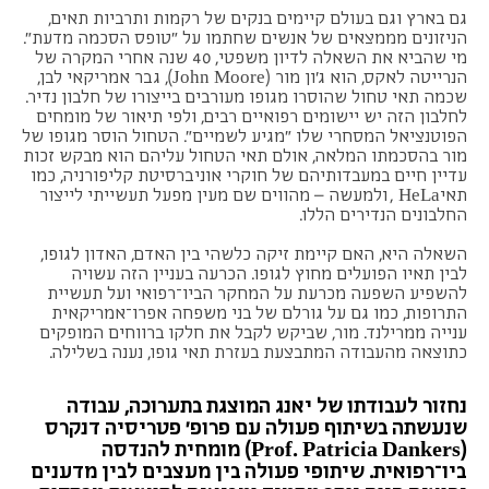
גם בארץ וגם בעולם קיימים בנקים של רקמות ותרביות תאים,
הניזונים מממצאים של אנשים שחתמו על "טופס הסכמה מדעת".
מי שהביא את השאלה לדיון משפטי, 40 שנה אחרי המקרה של
הנרייטה לאקס, הוא ג'ון מור (John Moore), גבר אמריקאי לבן,
שכמה תאי טחול שהוסרו מגופו מעורבים בייצורו של חלבון נדיר.
לחלבון הזה יש יישומים רפואיים רבים, ולפי תיאור של מומחים
הפוטנציאל המסחרי שלו "מגיע לשמיים". הטחול הוסר מגופו של
מור בהסכמתו המלאה, אולם תאי הטחול עליהם הוא מבקש זכות
עדיין חיים במעבדותיהם של חוקרי אוניברסיטת קליפורניה, כמו
תאיHeLa , ולמעשה – מהווים שם מעין מפעל תעשייתי לייצור
החלבונים הנדירים הללו.
השאלה היא, האם קיימת זיקה כלשהי בין האדם, האדון לגופו,
לבין תאיו הפועלים מחוץ לגופו. הכרעה בעניין הזה עשויה
להשפיע השפעה מכרעת על המחקר הביו־רפואי ועל תעשיית
התרופות, כמו גם על גורלם של בני משפחה אפרו־אמריקאית
ענייה ממרילנד. מור, שביקש לקבל את חלקו ברווחים המופקים
כתוצאה מהעבודה המתבצעת בעזרת תאי גופו, נענה בשלילה.
נחזור לעבודתו של יאנג המוצגת בתערוכה, עבודה
שנעשתה בשיתוף פעולה עם פרופ' פטריסיה דנקרס
(Prof. Patricia Dankers) מומחית להנדסה
ביו־רפואית. שיתופי פעולה בין מעצבים לבין מדענים