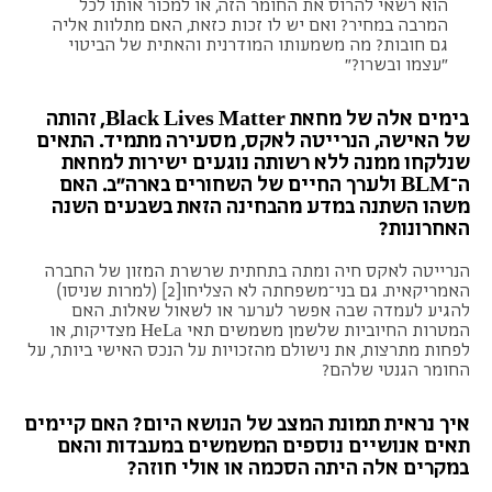
הוא רשאי להרוס את החומר הזה, או למכור אותו לכל
המרבה במחיר? ואם יש לו זכות כזאת, האם מתלוות אליה
גם חובות? מה משמעותו המודרנית והאתית של הביטוי
"עצמו ובשרו?"
בימים אלה של מחאת Black Lives Matter, זהותה
של האישה, הנרייטה לאקס, מסעירה מתמיד. התאים
שנלקחו ממנה ללא רשותה נוגעים ישירות למחאת
ה־BLM ולערך החיים של השחורים בארה"ב. האם
משהו השתנה במדע מהבחינה הזאת בשבעים השנה
האחרונות?
הנרייטה לאקס חיה ומתה בתחתית שרשרת המזון של החברה
האמריקאית. גם בני־משפחתה לא הצליחו
[2]
(למרות שניסו)
להגיע לעמדה שבה אפשר לערער או לשאול שאלות. האם
המטרות החיוביות שלשמן משמשים תאי HeLa מצדיקות, או
לפחות מתרצות, את נישולם מהזכויות על הנכס האישי ביותר, על
החומר הגנטי שלהם?
איך נראית תמונת המצב של הנושא היום? האם קיימים
תאים אנושיים נוספים המשמשים במעבדות והאם
במקרים אלה היתה הסכמה או אולי חוזה?