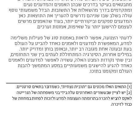
מתבטאים בעיקר בדרכים שבהן האמנים והמדענים נעים
ומתקדמים בדרך מהשאלות אל התשובות. הבדל משמעותי נוסף
עולה בשלב שבו שניהם נדרשים להעריך את התוצאות. כאן
המדענים ספקנים וביקורתיים יותר, בעוד שהאמנים מרשים
לעצמם להישען יותר על שאיפות, אמונות וערכים.
לדעתי הצנועה, אפשר לראות באמנות סוג של פעילות משלימה
למדע, המאפשרת למדענים ולאמנים כאחד להביט על העולם
בעת ובעונה אחת מגובה רב יותר, ובאופן בוחן ומדויק יותר.
במילים אחרות, הסינרגיה המתחוללת לעתים בין שני התחומים,
ובין שתי נקודות המבט האלה, עשויה לאפשר למדענים ולאמנים
כאחד להגיע להישגים משמעותיים במסע המתמשך להבנת
העולם ומקומנו בתוכו.
[1]
התאים האלו מכונים גם "תרבית נצחית", כשמדובר בתאים סרטניים.
[2]
יש לציין שבעשורים האחרונים עלה בידי בני משפחתה של הנרייטה
לאקס להביא להכרה בתרומתה העצומה למדע ולזכות לפחות במחוות של
כבוד לזיכרה
.