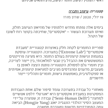
ראשי
/
המגזין
/
עיצוב וחומר
/
עיצוב, מדע והתאים שביניהם
קטגוריה:
עיצוב וחברה
19 יולי, 2020 / שרון מורו
בימים אלה נפתחו מחדש דלתותיו של מוזיאון העיצוב חולון,
ואיתו תערוכת העשור – "
אקסטרים
", שחיכתה בקוצר רוח לשובו
של הקהל.
ספריית החומרים לקחה חלק באוצרות קטגוריית "מעבדת
אקסטרים" ("Extreme Lab") בתערוכה. הקטגוריה עוסקת
במגמות וגישות קיצוניות בעולם החומר. היא מציגה פרויקטים
המטשטשים את ההבדל בין טבעי למלאכותי, בין ייצור לצריכה,
ובין חומרי גלם לפסולת. הקטגוריה נותנת הצצה לאופן בו
מעצבים, מדענים ומהנדסים מגיבים למציאות קיצונית, אמיתית
או ספקולטיבית, באמצעות גישות, חומרים ותהליכי ייצור
חדשניים.
מאחורי כל עבודה בתערוכה עומד סיפור שלם. אחת העבודות
המסקרנות במעבדת אקסטרים היא "אגרטלי דלפט אנושיים
למחצה" ("
Semi-Human Delft
"). עבודה זו, שנוצרה על־ידי
המעצב הסיני־הולנדי הונגג'יה יאנג (Hongjie Yang), הביאה
עמה התמודדויות חדשות ומעוררת מחשבה.