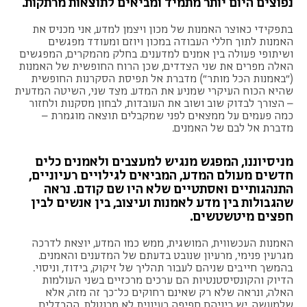
נפוצים היום יותר מתמיד ומביאים לתוצאות מרתקות.
בתפקידי כאוצר האמנות של מכון ויצמן למדע, אני מכניס את
האמנות לתוך חללי העבודה במכון ויוזם ומעודד מפגשים
ושיתופי פעולה בין אמנים למדענים. בחלק מהמקרים, המפגשים
האלה מפרים את שני הצדדים, שכן הרוח החופשית של האמנות
("באמנות הכל מותר") מדברת אל תפיסת הסקרנות החופשית
שהיא הכוח העיקרי שמניע את המדע. מצד שני, השיטה המדעית
– הצורך לבדוק שוב ושוב את העובדות, לבחון מסקנות ולחזור
כמה פעמים על ממצאים לפני שמקבלים תוצאה מוגמרת –
מדברת אל לבם של האמנים.
מניסיוננו, המפגש מנגיש למעצבים ולאמנים כלים
חדשים מעולם המדע, המביאים לגילויים רעיוניים,
התנהגותיים ואסתטיים שלא היו שם קודם. נראה
שהגבולות בין מדע לאמנות ועיצוב, בין אנשים לבין
חפצים מיטשטשים
.
האמנות העכשווית, המושגית, ממש כמו המדע, יוצאת לדרכה
מגרעין פנימי, מרעיון שנובט בדעתם של המדענים והאמנים.
בהמשך חייבים שניהם לעבור תהליך של זיקוק, בידוד, וניסוי.
הדיוק והקונסיסטנטיות הם ערכים מרכזיים בשני העולמות
האלה, ונראה שלא רק שאינם רחוקים כל־כך זה מזה, אלא
שלמעשה, יש ביניהם חפיפה רעיונית לא מבוטלת. ההבדלים