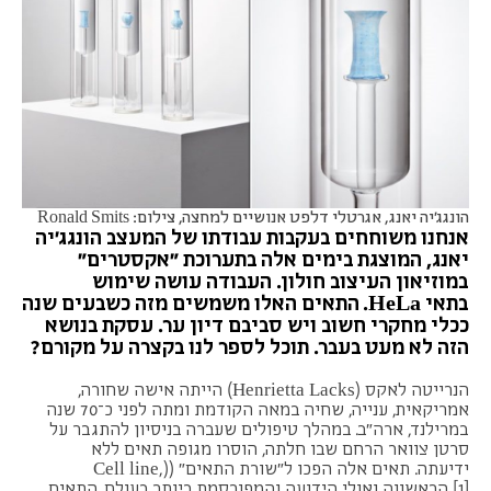
הונגג'יה יאנג, אגרטלי דלפט אנושיים למחצה, צילום: Ronald Smits
אנחנו משוחחים בעקבות עבודתו של המעצב הונגג'יה
יאנג, המוצגת בימים אלה בתערוכת "אקסטרים"
במוזיאון העיצוב חולון. העבודה עושה שימוש
בתאי HeLa. התאים האלו משמשים מזה כשבעים שנה
ככלי מחקרי חשוב ויש סביבם דיון ער. עסקת בנושא
הזה לא מעט בעבר. תוכל לספר לנו בקצרה על מקורם?
הנרייטה לאקס (Henrietta Lacks) הייתה אישה שחורה,
אמריקאית, ענייה, שחיה במאה הקודמת ומתה לפני כ־70 שנה
במרילנד, ארה"ב. במהלך טיפולים שעברה בניסיון להתגבר על
סרטן צוואר הרחם שבו חלתה, הוסרו מגופה תאים ללא
ידיעתה. תאים אלה הפכו ל"שורת התאים" ((Cell line,
[1]
הראשונה ואולי הידועה והמפורסמת ביותר בעולם. התאים,