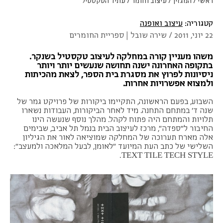
ראשי
/
המגזין
/
עיצוב וחומר
/
עתיד הטקסטיל
קטגוריה:
עיצוב ואופנה
22 יוני, 2011 / שירה שובל | ספריית החומרים
משהו מעניין קורה במחלקה לעיצוב טקסטיל בשנקר.
בתקופה האחרונה ישנה תחושה שנעשים יותר ויותר
ניסיונות לפרוץ את מסגרת בית הספר, לצאת מהכיתות
ולמצוא אפשרויות אחרות.
השבוע, בפעם הראשונה, התקיימו ביקורות של פרויקט גמר של
שנה ד' במתחם התחנה. מיד לאחר הביקורות, העבודות נשארו
תלויות והמתחם היה פתוח לקהל. מהלך נוסף שנעשה הינו
החיבור ל"ספדה", מרכז לעיצוב הבית בנמל תל אביב, שבימים
אלה מארח תערוכה של המחלקה שמוציאה לאור את הגיליון
השלישי של כתב העת המיועד "לאומן, לבעל המלאכה ולמעצב":
TEXT TILE TECH STYLE.