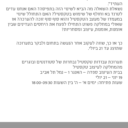
העתיד".
נשאלת השאלה מה הביא לשינוי הזה בתפיסה? האם אנחנו עדים
לטרנד בא וחולף של שימוש בטקסטיל? האם התחולל שינוי
במעמדו של מעצב הטקסטיל והוא סוף סוף זוכה להערכה? או
שאולי במחלקה פשוט התחילו לפצח את היחסים העדינים שבין
אומנות, אומנות, עיצוב ומסחריות?
כך או כך, שווה לעקוב אחר הנעשה בתחום ולבקר בתערוכה
שתוצג עד 21 ביולי.
תערוכת עבודות טקסטיל נבחרות של סטודנטים ובוגרים
מהמחלקה לעיצוב טקסטיל
בבית העיצוב ספדה – האנגר 1 – נמל תל אביב
19 יוני – 21 יולי
שעות פתיחה: ימים א' – ה' בין השעות 18:00-09:30