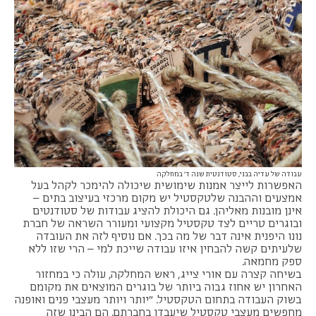
עבודה של עדיה בבני, סטודנטית שנה ד' במחלקה
האפשרות לייצר אמנות שימושית שיכולה להימכר לקהל בעל
אמצעים וההבנה שלטקסטיל יש מקום מרכזי בעיצוב בתים –
אינן מובנות מאליהן. גם היכולת להציג עבודות של סטודנטים
ובוגרים טריים לצד טקסטיל מקצועי ומעורר השראה של חברת
נונו היפנית אינה דבר של מה בכך. אם נוסיף לזה את העובדה
שלעיתים קשה להבחין איזו עבודה שייכת למי – הרי שזו ללא
ספק מחמאה.
בשיחה קצרה עם אורי צייג, ראש המחלקה, עולה כי במחזור
האחרון יש אחוז גבוה ביותר של בוגרים המוצאים את מקומם
בשוק העבודה בתחום הטקסטיל. "יותר ויותר מעצבי פנים ואופנה
מחפשים מעצבי טקסטיל שיעבדו בחברתם. הם הבינו שזה