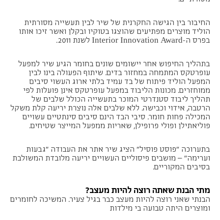
החיבור בין הגישה החקרנית של שיר לבין תעשייה מסורתית
הוליד מוצרים מפתיעים שהוצגו בטוקיו ובקלן ואשר זיכו אותו
בפרס ה-Interior Innovation Award לשנת 2011.
בתהליך החיפוש אחר יישומים שונים בחומר הגיע שיר למפעל
עופרטקס המתמחה במחזור בדים. שיתוף הפעולה בינו לבין
המפעל הוליד פיתוח של בד עמיד בלתי ארוג העשוי סיבים
ממוחזרים. מכונות הליבוד במפעל עופרטקס אינן פועלות לפי
תהליך ליבוד סטנדרטי המוכר בתעשייה הכולל שלבים של
הרטבה, אידוי וכבישה. ללא שלבים אלה נוצרת יריעה קלת משקל
המכילה פחות חומר. סיבי הבד הינם סיבים סינתטיים עשויים
פוליאתילן ופולי פרופילן, שאריות ממפעל המייצר שטיחים.
בתערוכה "פוסט פוסיל" הציג שיר אתר את העבודה "גבעות
וערימה" – מושבים פיסוליים העשויים יריעה מלובדת המשולבת
בסיבים המקוריים.
מתי הבנת שאתה רוצה להיות מעצב?
הבנתי שאני רוצה להיות מעצב כבר בגיל צעיר. המשיכה לחומרים
ומוצרים היתה טבועה בי מילדות