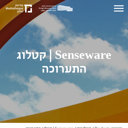
Senseware | קטלוג
התערוכה