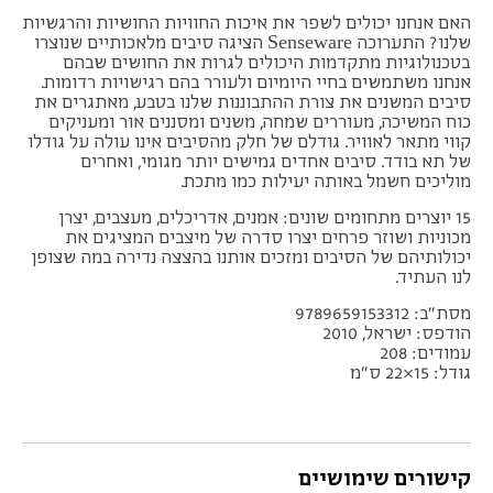
האם אנחנו יכולים לשפר את איכות החוויות החושיות והרגשיות
שלנו? התערוכה Senseware הציגה סיבים מלאכותיים שנוצרו
בטכנולוגיות מתקדמות היכולים לגרות את החושים שבהם
אנחנו משתמשים בחיי היומיום ולעורר בהם רגישויות רדומות.
סיבים המשנים את צורת ההתבוננות שלנו בטבע, מאתגרים את
כוח המשיכה, מעוררים שמחה, משנים ומסננים אור ומעניקים
קווי מתאר לאוויר. גודלם של חלק מהסיבים אינו עולה על גודלו
של תא בודד. סיבים אחדים גמישים יותר מגומי, ואחרים
מוליכים חשמל באותה יעילות כמו מתכת.
15 יוצרים מתחומים שונים: אמנים, אדריכלים, מעצבים, יצרן
מכוניות ושוזר פרחים יצרו סדרה של מיצבים המציגים את
יכולותיהם של הסיבים ומזכים אותנו בהצצה נדירה במה שצופן
לנו העתיד.
מסת"ב: 9789659153312
הודפס: ישראל, 2010
עמודים: 208
גודל: 15×22 ס"מ
קישורים שימושיים