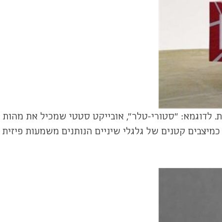
ת. לדוגמא: "סטורי-טלר", אובייקט סטטי שמכיל את מהות
ר האישי של רהט, זוכה לתגובה של פרידמן בסדרת טבעות, "Useless Automata" העשויות כמיצבים קטנים של גלגלי שיניים הנותנים משמעות פיזית