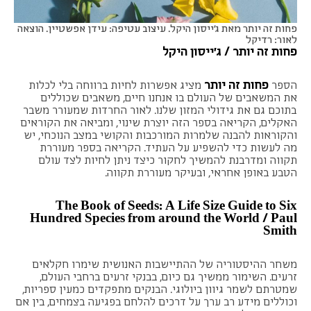
פחות זה יותר מאת ג'ייסון היקל. עיצוב עטיפה: עידן אפשטיין. הוצאה
לאור: רדיקל
פחות זה יותר / ג'ייסון היקל
פחות זה יותר
הספר
מציג אפשרות לחיות ברווחה בלי לכלות
את המשאבים של העולם בו אנחנו חיים, משאבים שכוללים
בתוכם גם את גידולי המזון שלנו. לאור החרדות שמעורר משבר
האקלים, הקריאה בספר הזה יוצרת שינוי, ומביאה את הקוראים
והקוראות להבנה שלמרות המורכבות והקושי במצב הנוכחי, יש
מה לעשות כדי להשפיע על העתיד. הקריאה בספר מעוררת
תקווה ומדרבנת להמשיך לחקור כיצד ניתן לחיות לצד עולם
הטבע באופן אחראי, ובעיקר מעוררת תקווה.
The Book of Seeds: A Life Size Guide to Six
Hundred Species from around the World / Paul
Smith
משחר ההיסטוריה של ההתיישבות האנושית שימרו חקלאים
זרעים. השימור ממשיך גם כיום, בבנקי זרעים ברחבי העולם,
שמטרתם לשמר גיוון ביולוגי. הבנקים מתפקדים כמעין ספריות,
וכוללים מידע רב ערך על דרכים להלחם בפגיעה בצמחים, בין אם