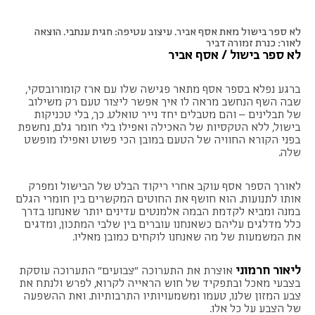
לא ספר בישול מאת אסף אביר. עיצוב עטיפה: חגית ענתבי. הוצאה
לאור: כנרת זמורה דביר
לא ספר בישול / אסף אביר
ברגע נפלא בספר אסף מתאר פגישה שלו עם ארז קומורובסקי,
שבה השף הנחשב מראה לו איך אפשר ליצור טעם רק משילוב
של תבלינים – והם מטבלים יחד נייר טואלט. כך, בלי טכניקות
בישול, ללא הטקסיות של האכילה ואפילו בלי חומר גלם, נחשפת
בפני הקורא החוויה של הטעם במובן הכי פשוט ואפילו מופשט
שלה.
לאורך הספר אסף עוקב אחרי ריקוד הבלט של הבישול ומפרק
אותו לתנועות. הוא חושף את החוטים המקשרים בין חומרי הגלם
במנה ומביא לקדמת הבמה אלמנטים עדינים יותר שאנחנו בדרך
כלל מדלגים עליהם כשאנחנו עוברים בין שלבי המתכון, ומדגים
את המשמעות של מה שאנחנו לוקחים כמובן מאליו.
ליאור חרמוני
אוצרת את התערוכה "
צבועים
" התערוכה עוסקת
בצבעי מאכל ובתפקיד של חוש הראייה לקרוא, לפרש ולנתח את
צבע המזון שלנו, טעמו ומשמעויותיו התרבותיות. ואת ההשפעה
של הצבע על כל אלו.