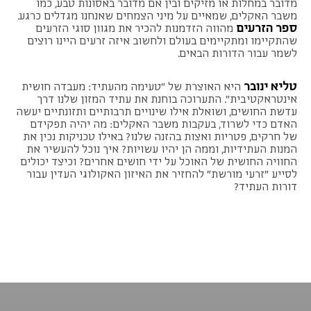
מדובר במחלות או מזיקים ובין אם מדובר באסונות טבע, כמו
משבר האקלים, שמאיים על מיני הצמחים שאנחנו מגדלים כרגע.
ספר הזרעים
מהווה הזדמנות להכיר את מגוון סוגי הזרעים
שהתקיימו ומתקיימים בעולם ולחשוב איזה זרעים היינו רוצים
לשמר עבור הדורות הבאים.
טליא ינובר
היא האוצרת של "
טעימה מהעתיד: מעבדה חושית
אינטראקטיבית
". התערוכה בוחנת את עתיד המזון שלנו דרך
עדשת החושים, ושואלת אילו שינויים תרבותיים ותזונתיים יעשה
האדם כדי לשרוד, בעקבות משבר האקלים: מה יהיה תפקידם
של חרקים, פטריות ואצות בהזנה שלנו? באילו טכניקות נכין את
המנות העתידיות, וממה הן יהיו עשויות? איך נוכל להעשיר את
החוויה החושית של האוכל על ידי חושים אחרים? וכיצד יכולים
לסייע ״זרעי מורשת״ להחזיר את האיזון האקולוגי העדין עבור
דורות העתיד?