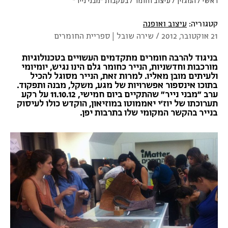
ראשי
/
המגזין
/
עיצוב וחומר
/
בעקבות "מבני נייר"
קטגוריה:
עיצוב ואופנה
21 אוקטובר, 2012 / שירה שובל | ספריית החומרים
בניגוד להרבה חומרים מתקדמים העשויים בטכנולוגיות
מורכבות וחדשניות, הנייר כחומר גלם הינו נגיש, יומיומי
ולעיתים מובן מאליו. למרות זאת, הנייר מסוגל להכיל
בתוכו אינספור אפשרויות של מגע, משקל, מבנה ותפקוד.
ערב "מבני נייר" שהתקיים ביום חמישי, 11.10.12 על רקע
תערוכתו של יוז'י יאממוטו במוזיאון, הוקדש כולו לעיסוק
בנייר בהקשר המקומי שלו בתרבות יפן.