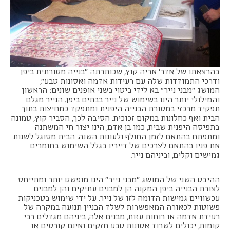
בהרצאתו של אדר' אריה קוץ, שכותרתה "בנייה מסורתית ביפן
ודרכי התמודדות שלה עם רעידות אדמה ואסונות טבע",
המושג "מבני נייר" בא לידי ביטוי בשני אופנים שונים: הראשון
והמילולי יותר הינו בשימוש של נייר בבתים ביפן. הנייר מגלם
תפקיד מרכזי במסורת הבנייה היפנית ומתפקד כמחיצות בתוך
הבית ואף כחלונות במקום זכוכית. הסיבה לכך, הסביר קוץ, טמונה
בתפיסה היפנית שבית, כמו בן אדם, הינו יצור חי המשתנה
ומתפתח בהתאם לזמן החולף ולעונות השנה. הבית מסוגל לשנות
את פניו בהתאם לצרכים של דייריו בגלל השימוש בחומרים
גמישים וקלים, וביניהם נייר.
ההיבט השני של המושג "מבני נייר" הינו מופשט יותר ומתייחס
לצורת הבנייה ביפן המקנה הן למבנים עתיקים והן למבנים
עכשוויים גמישות הדומה לזו של נייר. על ידי שימוש בטכניקות
פשוטות לכאורה המאפשרות לשלד הבניין תנועה במקרה של
רעידת אדמה או רוחות עזות, מבנים אלה, ביניהם מגדלים רבי
קומות, יכולים לשרוד אסונות טבע חזקים ואינם קורסים או