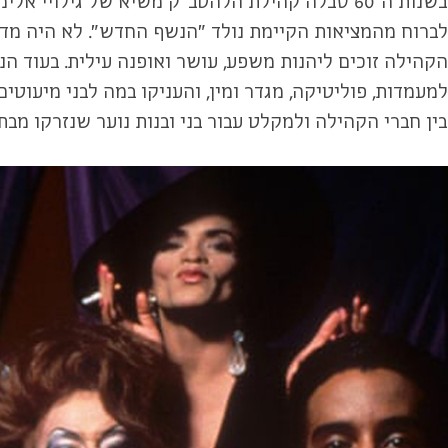
בשנות ה־60 סבלה קהילת הלהטב״ק משיא של גילו
לברוח מהמציאות הקיימת נולד ״הנשף החדש״. לא היה מדו
הקהילה זוכים ליהנות משפע, עושר ואופנה עילית. בעוד ה
למעמדות, פוליטיקה, מגדר ומין, והעניקו במה לבני מיעו
בין חברי הקהילה ולמקלט עבור בני ובנות נוער שנזרקו מב