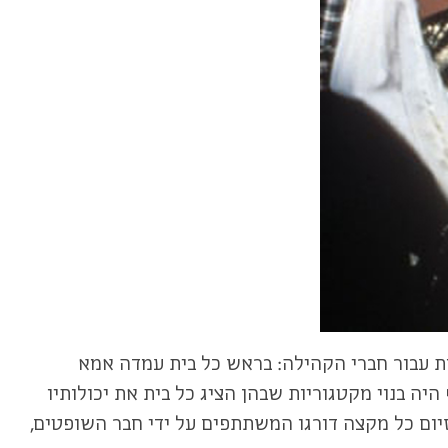
משו כמשפחות אלטרנטיביות עבור חברי הקהילה: בראש כל בית עמדה אמא
 בנשפים, והיא כלכלה והדריכה את הילדים (Children), חברי הבית. הנשף היה בנוי מקטגוריות שבהן הציג כל בית את יכולותיו
 אופנה וריקוד באמצעות משחק במאפיינים מגדריים וחברתיים כמו גבריות (Butch) ונשיות (Femme). בסיום כל מקצה דורגו המשתתפים על ידי חבר השופטים,