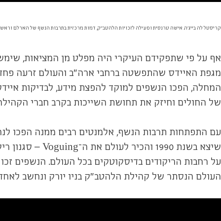
קריסטל לה בייג'ה. אישה טרנסית ופעילה לזכויות הלהטב״ק, דמות מרכזית בתרבות הנשף של הארלם וראש בית ל
מגפת האיידס שהתפשטה ברחבי ארה״ב והעולם זרעה פחד 
המחלה, הפכו הנשפים למוקד להפצת מידע, לבדיקות איידס
של החולים וחיזק את תחושת השייכות בקרב חברי הקהילה
העולם הנסתר של קהילת הלהטב״ק בניו יורק ונחשב לאחד