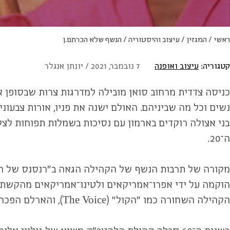
ראשי
/
המגזין
/
עיצוב והיסטוריה
/
הנשף שלא הכרתם.ן
קטגוריה:
עיצוב ואופנה
7 נובמבר, 2021 / יונתן אנגלר
כניסה צדדית מרחוב סואן מובילה למדרגות צרות שבסופן 
נשים וכל מה שביניהם. האולם ישנה את פניו, אורות צבעוני
בני אצולה רוקדים בארמון עם נסיכות בשמלות תפוחות לצ
ה־20.
הוקמה על ידי אפרו־אמריקאים ולטינו־אמריקאים מהקשת ה
הקהילה השחורה כמו ״הקול״ (The Voice), והארלם הפכה אט אט למרכז אמנותי ואקטיביסטי שקרא להילחם למען שוויון זכויות עבור המיעוטים במדינה.