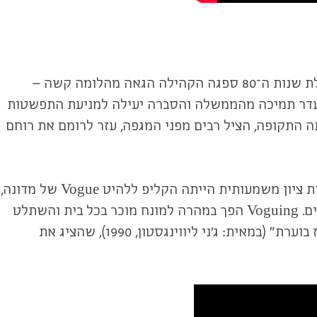
אף על פי שתפקידם העיקרי היה מפלט מן המציאות, שימשו הנשפים גם כאמצעי להתמודדות עם המצב הקיים. בתחילת שנות ה־80 ספגה הקהילה הגאה מהלומה קשה –
יעדר תמיכה מהממשלה והסברה יעילה למניעת התפשטות
ה התקופה, הציל רבים מפני המגפה, עזר לרומם את רוחם
עם התפתחות תרבות הנשף, אלמנטים רבים ממנה הפכו לנחלת הכלל וסייעו לקדם תהליך קבלת הקהילה בחברה. נקודת ציון משמעותית הייתה הקליפ ללהיט Vogue של מדונה,
שיצא בשנת 1990 והכיר לעולם את ה־Voguing – סגנון ריקוד שנוצר באולמות הנשפים ככלי תחרותי בין הבתים השונים. Voguing הפך במהרה למונח מוכר בכל בית והשתלט
על רחבות הריקודים בדיסקוטקים בכל העולם. הנשפים זכו לחשיפה בינלאומית ראשונה בסרט הקולנוע התיעודי ״פריז בוערת״ (במאית: ג'ני ליווינגסטון, 1990), שהציג את