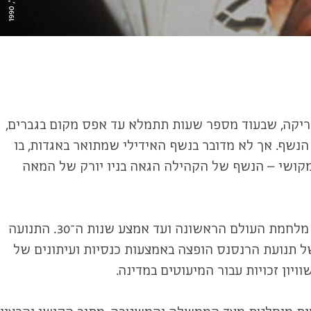
י
ל
ו
ם
:
מ
ת
ו
ך
ה
ס
ר
ט
ה
ת
י
ע
ו
ד
י
״
פ
ר
י
ז
ב
ו
ע
ר
ת
״
,
1
9
9
 הריקה, שבעוד מספר שעות תתמלא עד אפס מקום בגברים,
 הנשף. אך לא מדובר בנשף האידילי שמתואר באגדות, בו
ומקושי – הנשף של הקהילה הגאה בניו יורק של המאה
מקורה של תרבות הנשף של הקהילה הגאה ב״רנסנס של הארלם״, תנועה תרבותית ואמנותית שפעלה בניו יורק מסוף מלחמת העולם הראשונה ועד אמצע שנות ה־30. התנועה
ל תנועת הרנסנס הופצה באמצעות כנסיות ועיתונים של