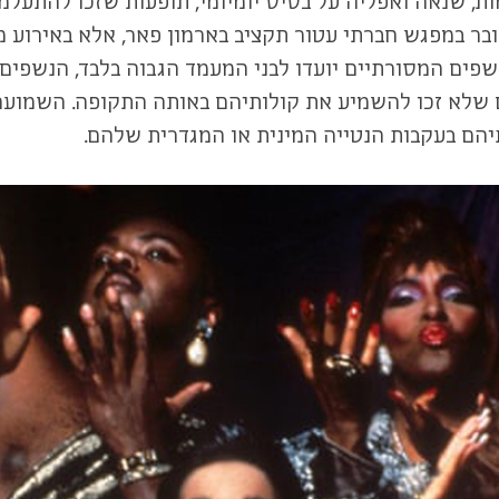
יי אלימות, שנאה ואפליה על בסיס יומיומי, תופעות שזכו ל
בר במפגש חברתי עטור תקציב בארמון פאר, אלא באירוע מ
נשפים המסורתיים יועדו לבני המעמד הגבוה בלבד, הנשפי
טים שלא זכו להשמיע את קולותיהם באותה התקופה. השמוע
תיהם בעקבות הנטייה המינית או המגדרית שלהם.