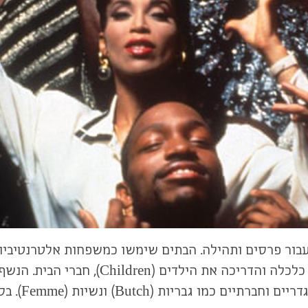
פים התחרו קבוצות שונות, שנקראו ״בתים״ (Houses), עבור פרסים ותהילה. הבתים שי
(Mother), דמות בוגרת יותר ובעלת ניסיון רב
בתחומים כמו