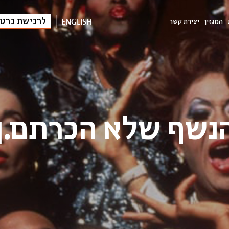
ENGLISH
לרכישת כרט
המגזין
יצירת קשר
נשף שלא הכרתם.ן