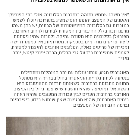
"אין משהו שממש מזוהה כמזכרות בסלובניה. אולי בתי הפורצלן
הקטנים של המעצב יהונתן הופ שמציג בתערוכה יוכלו לשמש
כמזכרות גם בסלובניה. המיניאטורות של הבתים, יש בהן משהו
מרענן ונכון בגלל החיבור בין המסורת לבתים ולרחוב האורבני.
הפורצלן בסלובניה הוא מסורת עתיקה, ולמרות שהיו ניסיונות
ליצור פריטים מודרניים בטכניקות מסורתיות, אין כמעט דרישה
ומכירה של פריטים כאלה, הסלובנים אוהבים להיצמד למסורת,
לאמנים שמציירים ביד על גבי הכלים, הרבה ציורי קיטש, יותר
מידי"
האוטובוס מגיע, אנחנו עולות עם יתר המנהלים ומתחילים
בנסיעה לכיוון גלריית התיאטרון בחולון. בדרך היא מסתכל
החוצה מתבוננת ברחובות. כשאנחנו יורדות מהאוטובוס היא
ניגשת אלי ומוסיפה שהיא חושבת שיש פער גדול בין העיצוב
האורבני ברחובות הערים לבין עבודות המעצבים שהיא ראתה
בימים האחרונים, שהיא מרגישה שאין שימוש בידע, ביצירתיות
וברמה הגבוהה של המעצבים.