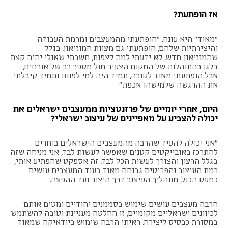
אז הופתעת?
"מאוד" היא עונה. "הופתעתי מהמעצבים ומרמת העבודה
והיצירתיות שלהם, הופתעתי גם מצוות המוזיאון. בגלל
שהמוזיאון חדש, לא ידעתי למה לצפות, חשבתי שאולי יהיה קצת
בלגן בהתנהלות של המקום הצעיר מול מספר רב של אורחים,
אבל הופתעתי מאוד לטובה, תמיד היה למי לפנות ותמיד קיבלתי
את ההרגשה שלמישהו אכפת"
היום, אחרי יומיים של פרזנטציות ממעצבים ישראלים את
יכולה להצביע על מאפיינים של עיצוב ישראלי?
"אני יכולה להעיד שהרבה מהמעצבים הישראלים בוחרים
להתרכז באובייקטים קטנים שאפשר לעשות לבד, אני מניחה שזה
בגלל הרצון והצורך לעשות הכל לבד. זה אספקט שהפתיע אותי,
רמת העיצוב והפריטים גבוהה מאוד בעוד המעצבים עושים
כמעט הכול, מתהליך העיצוב דרך היצור ועד ההפצה.
הרבה מעצבים עושים שימוש בסממנים יהודיים ומטים אותם
לכיוונים ישראליים מקומיים, זו החלטה מעניינת וטובה להשתמש
במסורת כבסיס ליצירה. ראיתי הרבה שימוש ביודאיקה שמאוד