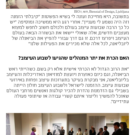
BIO 7, 1977, Biennial of Design, Ljubljana
בתשובה, היא מחייכת ועונה לי בשיא הפשטות "קיבלתי הזמנה
וזה היה נשמע לי מעניין". אחרי רגע היא ממשיכה ומוסיפה "יש
כל כך הרבה שבועות עיצוב בעולם ולכולם חשוב לחפש למצוא
מעצבים חדשים, אלה שאולי יישאו את הבשורה הבאה בעולם
העיצוב ויפרצו דרכם. זו גם דרך עבורי להפיץ את הביאנלה של
ליובליאנה, לכל אלה שלא מכירים את הפעילות שלנו"
האם הכרת את יתר המנהלים שהגיעו לשבוע העיצוב?
"את הרוב הגדול לא הכרתי אישית אלא רק בשם. כשהייתי ראש
הביאנלה, וגם כיום כאוצרת ויועצת למוזיאון האדריכלות והעיצוב
בליובליאנה, אני מבקרת בעיקר בתערוכות עיצוב ופחות באירועי
שבועות עיצוב. ההזמנה לישראל ולשבוע העיצוב חולון הייתה
בשבילי גם הזדמנות נהדרת להכיר קולגות ואנשים מרחבי העולם
שאוכל להמשיך וליצור איתם קשרי עבודה או שיתופי פעולה
עתידיים".