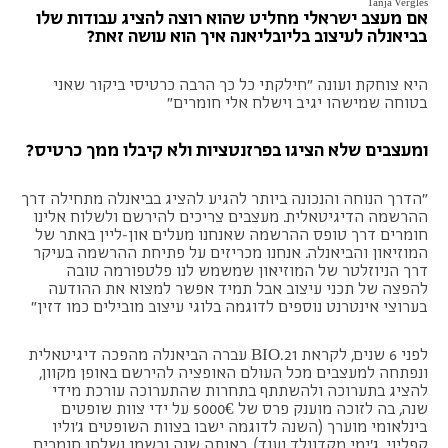
Tanja Vergles
אם מעצב ישראלי מחליט שהוא רוצה להציג עבודות שלו
בביאנלה לעיצוב בליובליאנה איך הוא עושה זאת?
היא צוחקת ועונה "חילקתי כל כך הרבה כרטיסי ביקור שאני
בטוחה שמישהו יגיב וישלח אלי חומרים"
ומעצבים שלא הציגו בפרזנטציות ולא קיבלו ממך כרטיס?
"הדרך הנוחה והנכונה ביותר להגיע להציג בביאנלה מתחילה דרך
ההרשמה הדיגיטאלית. מעצבים צריכים להירשם ולשלוח אלינו
חומרים דרך טופס ההרשמה שאנחנו מעלים און-ליין באתר של
המוזיאון והביאנלה. אנחנו מכריזים על פתיחת ההרשמה בעיקר
דרך הניוזלטר של המוזיאון שמשמש לנו פלטפורמה טובה
להפצה של תכני עיצוב אבל תמיד אפשר למצוא את ההודעה
בערוצי אינטרנט נוספים לדוגמה בלוגי עיצוב מובילים כמו דזין"
לפני 6 שנים, לקראת BIO.21 עברה הביאנלה מהפכה דיגיטאלית
ונפתחה למעצבים מכל העולם האופציה להירשם באופן מקוון,
להציג בתערוכה ולהשתתף בתחרות שהתערוכה עורכת מידי
שנה, בה לזוכה מוענק פרס של 5000€ על ידי צוות שופטים
בינלאומי מוערך (השנה לדוגמה ישבו בצוות השופטים ג'וליו
קפליני, ג'ימי מקדונלד ועוד). באותה שנה נרשמו ושלחו חומרים