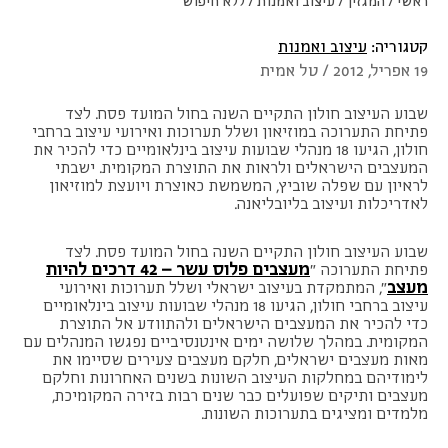
ראשי
/
המגזין
/
עיצוב ואמנות
/
ללא חיפוש
קטגוריה:
עיצוב ואמנות
19 אפריל, 2012 / טל אמית
שבוע העיצוב חולון התקיים השנה בחול המועד פסח. לצד
פתיחת התערוכה במוזיאון ושלל תערוכות ואירועי עיצוב ברחבי
חולון, הגיעו 18 מנהלי שבועות עיצוב בינלאומיים כדי להכיר את
המעצבים הישראלים ולראות את התוצרת המקומית. ישבתי
לראיון עם שפלה שוביץ, המשמשת כאוצרת ויועצת למוזיאון
לאדריכלות ועיצוב בליובליאנה.
שבוע העיצוב חולון התקיים השנה בחול המועד פסח. לצד
מעצבים פלוס עשר – 42 דרכים להיות
פתיחת התערוכה "
מעצב
", המתמקדת בעיצוב ישראלי ושלל תערוכות ואירועי
עיצוב ברחבי חולון, הגיעו 18 מנהלי שבועות עיצוב בינלאומיים
כדי להכיר את המעצבים הישראלים ולהתוודע אל התוצרת
המקומית. במהלך שלושה ימים אינטנסיביים נפגשו המנהלים עם
מאות מעצבים ישראלים, חלקם מעצבים צעירים שסיימו את
לימודיהם במחלקות העיצוב השונות בשנים האחרונות וחלקם
מעצבים ותיקים שפועלים כבר שנים רבות בזירה המקומיכת,
מלמדים ומציגים בתערוכות השונות.