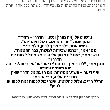
המורכבים רגשית ואלה ליישרי הדרך. התבוננות בשבט
השרפרפים, כמוה כהתבוננות בנו, בייחודי ובשונה בכל אחד ואחת
מאיתנו.
ג'ושו שאל [את מורו] ננסן, "'הדרך' – מהי?"
ננסן אמר, "זוהי המחשבה של היום־יום".
ג'ושו אמר, "לכך צריך לכוון, הלא כן?"
ננסן אמר, "ברגע שכיוונת למשהו, כבר החטאת".
ג'ושו אמר, "אם לא אכוון אליה, כיצד אוכל לדעת את
הדרך?"
ננסן אמר, "לדרך אין דבר עם 'ידיעה' או 'אי ידיעה'. ידיעה
היא תפיסה עיוורת.
אי־ידיעה – פשוט אטימות. אם הגעת אל הדרך שאין
מכוונים אליה, הרי זה כמו
החלל הריק: צלול לחלוטין. אינך
יכול לכפות זאת לכאן או
לכאן״
מתוך ספר הזן של ג'ושו, נוסח עברי: דרור בורשטיין, בבל 2007