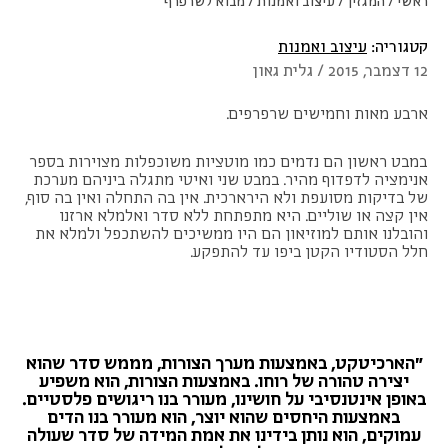
ראשי
/
המגזין
/
עיצוב ואמנות
/
מבוא לשרפרף
קטגוריה:
עיצוב ואמנות
12 דצמבר, 2015 / גלית גאון
ארבע מאות וחמישים שרפרפים.
במבט ראשון הם נדמים כמו מוטציות משוכפלות מצוירות בספר
אנימציה לדפדוף מהיר. במבט שני ואיטי מתגלה ביניהם מערכת
של בדיקות מסועפת ולא הירארכית. אין בה התחלה ואין בה סוף,
אין קצה או שוליים. היא מתפתחת ללא סדר ואלמלא ארזנו
והובלנו אותם למוזיאון הם היו ממשיכים להשתכפל ולמלא את
חלל הסטודיו הקטן ביפו עד להתפקע.
״הארכיטקט, באמצעות מערך הצורות, מממש סדר שהוא
יצירה טהורה של רוחו. באמצעות הצורות, הוא משפיע
באופן אינטנסיבי על חושינו, מעורר בנו ריגושים פלסטיים.
באמצעות היחסים שהוא יוצר, הוא מעורר בנו הדים
עמוקים, הוא נותן בידינו את אמת המידה של סדר שעולה