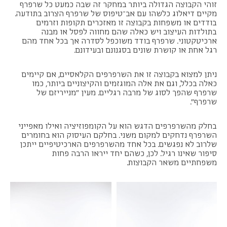
זוהי הקבוצה הגדולה ביותר במחקר זה שבה כמעט כל שרפרף
מקיים דיאלוג כלשהו עם אב־טיפוס של שרפרף הצרוב בתודעה.
בודדים או משפחות בקבוצה זו מאזכרים תקופות וזרמים
בתולדות העיצוב ויש כאלה שהם מחווה לפסל או מבנה
ארכיטקטוני. שרפרף בודד משוכפל לסדרה אך בכל אחד מהם
רגל אחת או קושרת שונים בסגנונם ובעידונם.
ניתן למצוא בקבוצה זו את השרפרפים הקלאסיים, אם קיימים
כאלה בכלל, וגם את אלה המוגזמים והקיצוניים ביותר, כמו
שרפרף שהפך לסוג של מרבה רגליים. מעין "מנייריזם של
שרפרף".
בחלק מהשרפרפים הדגש הוא על הקומפוזיציה ואילו מאפייני
השרפרף נדחקים למקום משני. בחלקם העיסוק הוא בחומרים
שלרוב לא נפגשים. בכל אחד מהשרפרפים הארכיטיפיים ייתכן
סיפור שאינו רגיל. לכן, כשהם יחד ייראו הרבה פחות
משפחתיים משאר הקבוצות.