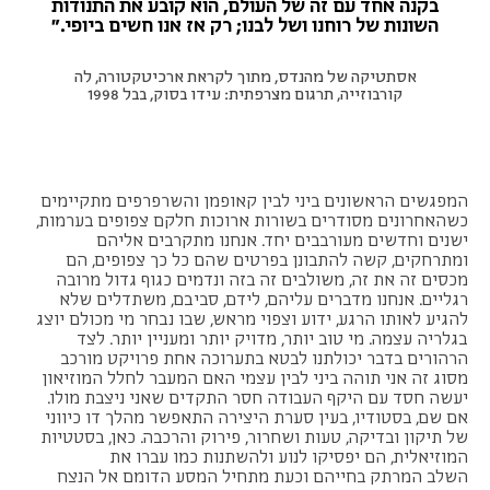
בקנה אחד עם זה של העולם, הוא קובע את התנודות
השונות של רוחנו ושל לבנו; רק אז אנו חשים ביופי."
אסתטיקה של מהנדס, מתוך לקראת ארכיטקטורה, לה
קורבוזייה, תרגום מצרפתית: עידו בסוק, בבל 1998
המפגשים הראשונים ביני לבין קאופמן והשרפרפים מתקיימים
כשהאחרונים מסודרים בשורות ארוכות חלקם צפופים בערמות,
ישנים וחדשים מעורבבים יחד. אנחנו מתקרבים אליהם
ומתרחקים, קשה להתבונן בפרטים שהם כל כך צפופים, הם
מכסים זה את זה, משולבים זה בזה ונדמים כגוף גדול מרובה
רגליים. אנחנו מדברים עליהם, לידם, סביבם, משתדלים שלא
להגיע לאותו הרגע, ידוע וצפוי מראש, שבו נבחר מי מכולם יוצג
בגלריה עצמה. מי טוב יותר, מדויק יותר ומעניין יותר. לצד
הרהורים בדבר יכולתנו לבטא בתערוכה אחת פרויקט מורכב
מסוג זה אני תוהה ביני לבין עצמי האם המעבר לחלל המוזיאון
יעשה חסד עם היקף העבודה חסר התקדים שאני ניצבת מולו.
אם שם, בסטודיו, בעין סערת היצירה התאפשר מהלך דו כיווני
של תיקון ובדיקה, טעות ושחרור, פירוק והרכבה. כאן, בסטטיות
המוזיאלית, הם יפסיקו לנוע ולהשתנות כמו עברו את
השלב המרתק בחייהם וכעת מתחיל המסע הדומם אל הנצח