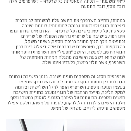
ל"אי־משענת" – תכונה המאפיינת כל שרפרף – לשרפרפים אלה
רובד נוסף, רובד התנועה.
במהותו, מחייב השרפרף את היושב עליו לתשומת לב מרבית
ליציבות הגוף ולמודעות גבוהה לתנועותיו. לעומת ישיבה
סטאטית על כיסא, בישיבה על שרפרף – האדם אינו שרוע וגופו
אינו רפוי. בישיבה על שרפרף נדרשת הפעלה של שרירים
וכתוצאה מכך הגוף מחויב בריכוז מסוים, בשיווי משקל,
בהזדקפות. בכך, מאפשרים שרפרפים אלה דיאלוג בינם לבין
הגוף היושב. למעשה, היושב "מפעיל" את השרפרף והופך אותו
למה שהוא. רק בעת הישיבה מתגלה המהות האמתית של
השרפרף, אשר תלוי ביושב, בלעדיו איננו שלם.
שרפרפים מסוג זה מספקים חווית ישיבה. בזמן הישיבה נבחנים
הגבולות בין תנועת הגוף הטבעית למבנה השרפרף שמייצר
בעצמו תנועה נוספת. השרפרף הופך לרגל השלישית ובדומה
למקל הליכה, מייצר הרחבה של הגוף ומערב בחוויית הישיבה
חושים נוספים. הם עונים על הצורך הטבעי לעסוק במשהו נוסף
מלבד הישיבה: לנדנד רגל, לרקוע, לטפוח על משהו. חלקם אפילו
מספקים עיסוק לידיים, משחק של ממש.