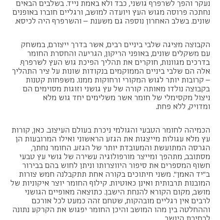
נעקר והפך לשרפרף גושני, כבד ולא באמת נייד. בשלבים הבאים
נחתכה פרוסה מגוש העץ ויועדה למושב, ורגליים חוברו באופנים
שונים. בשלב האחרון נוספה גם משענת – והשרפרף היה לכיסא.
הקבוצה מציגה שלבי ביניים רבים, אשר בדרך ייצורם, במשחק
עם משקלים שונים, באופני הריקון, הגריעה והחסרת החומר
בדרכים מגוונות, חוקרים את תהליך הפיכת גוש העץ לשרפרף.
אלה הם שלבי ביניים הממוקמים בנקודות שונות על ציר התהליך
– קרובות יותר לגוש המקורי ורחוקות ממנו. משפחות קטנות
בקבוצה נולדו מאותה קורה של עץ גושני וזוגות מסוימים הם
ניצול מקסימלי של חומר אשר משלימים יחד גוש מלא
ומדויק, ללא פחת.
הכמיהה לחומר הטבעי והגולמי ניכרת בעולם העיצוב. כאן, קורות
עץ מלא עגולות מייצגות את הגזע הראשוני ואילו המרובעות הן
הגרסה המתועשת והמעובדת יותר של הגזע. החומר נחתך,
מסתובב, מתהפך ומייצר מורפולוגיה עשירה של גושי עץ טבעי
חשוף המספרים את סיפור היווצרותו וניתן לחוש בהם בבירור
ב"יד האמן". משני חיתוכים בקורה אחת תתקבלנה חמש צורות
המובנות תרבותית ואינן כאוטיות. קילוף החומר יוצר איקוניות של
מושב, מקום הקורא להנחת הישבן. כתוצאה מאופיים הגושני
לרבים אין רגליים מובהקות, שטחם זהה כמעט לכל אורכם
וההחלטה בין מהו המושב והיכן החומר יפגוש את הקרקע נתונה
לבחירת היושב.