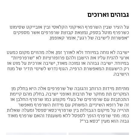
גבוהים וארוכים
על הציר שבין השרפרף האיקוני הקלאסי ובין אובייקט שסימונו
כשרפרף מוטל בספק, נמצאת קבוצת שרפרפים אשר מספקים
"אפשרות לישיבה של רגע", אומר קאופמן.
ישיבה לא נוחה במיוחד ולא לאורך זמן. אלה מהווים מקום כמעט
ארעי להניח עליו את הישבן ולהם פרופורציות לא "שרפרפיות"
במיוחד. ישיבה גבוהה או נמוכה מאוד, ישיבה אורכית על מוט או
רק הישענות המאפשרת הרפיה. הגוף נדרש לשינוי תדיר של מנח
הישיבה.
מתיחת מידות הרוחב והגובה של שרפרפים אלה היא בחלק מן
המקרים תת מחקר של תרבות ואופני ישיבה. בחלק מהם קיימת
התכתבות עם שרפרפים של בעלי מקצוע כמו שרפרף החלבן או
זה של רופא השיניים. המשחק עם מידות השרפרף מאפשר
תהייה על מיקום הגבולות בין שרפרף־כסא־ספסל ומעלה שאלות
כמו: מתי שרפרף הופך לספסל ללא משענת? והאם שרפרף מאוד
גבוה הוא מעין "כסא בר"?