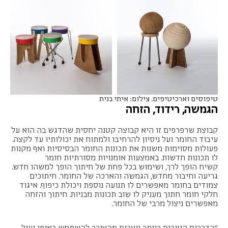
טיפוסים וארכיטיפים. צילום: איתי בנית
הגמשה, רידוד, הזחה
קבוצת שרפרפים זו היא קבוצה קטנה יחסית שהדגש בה הוא על
עיבוד החומר ועל ניסיון להרחיבו ולמתוח את יכולותיו עד לקצה.
פעולות מסוימות משנות את תכונות החומר הבסיסיות ואף מקנות
לו תכונות חדשות. באמצעות אומנויות מסורתיות חומר
קשיח הופך לרך, ושימוש בכל פחת של חיתוך הופך למשהו חדש.
גריעה וחיבור מחדש, הגמשה והארכה של החומר. חיתוכים
צמודים בחומר מאפשרים לו תנועה נוספת ויכולת כיפוף. איגוד
חלקי חומר חתוך מעניק לו שוב תכונות מבניות. חיתוך והזחה
מאפשרים ניצול מרבי של החומר.
"הדברים הטובים ביותר נוצרים מהצורך להשתמש באופן יעיל