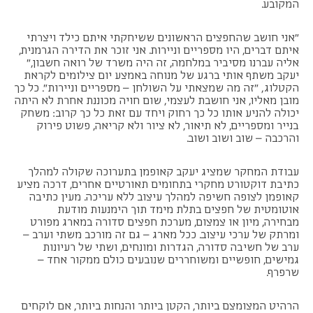
המקובע.
"אני חושב שהחפצים הראשונים ששיחקתי איתם כילד ויצרתי
איתם דברים, היו מספריים וניירות. אני זוכר את הדירה הגרמנית,
אליה עברנו מסיביר במלחמה, זה היה משרד של רואה חשבון,"
יעקב משתף אותי ברגע של מנוחה באמצע יום צילומים לקראת
הקטלוג, "זה מה שמצאתי על השולחן – מספריים וניירות". כל כך
מובן מאליו, אני חושבת לעצמי, שום חויה מכוננת אחרת לא היתה
יכולה להניע אותו כל כך רחוק ויחד עם זאת כל כך קרוב: משחק
בנייר ומספריים, לא תיאור, לא ציור ולא קריאה, פשוט פירוק
והרכבה – שוב ושוב ושוב.
עבודת המחקר שמציג יעקב קאופמן בתערוכה שקולה למהלך
כתיבת דוקטורט מחקרי בתחומים תאורטיים אחרים, דרכה מציע
קאופמן לצופה חשיפה למהלך עיצוב ללא עריכה. מעין כתיבה
אוטומטית של חפצים בתלת מימד תוך הימנעות מודעת
מבחירה, מיון או צמצום, מערכת חפצים סדורה במארג מפורט
ומרתק של ערכי עיצוב. ככל מארג – גם זה מורכב משתי וערב –
ערב של חשיבה סדורה, הגדרות ומונחים, ושתי של רעיונות
גמישים, חופשיים ומשוחררים שנובעים כולם ממקור אחד –
שרפרף.
הרהיט המצומצם ביותר, הקטן ביותר והנחות ביותר, אם לוקחים