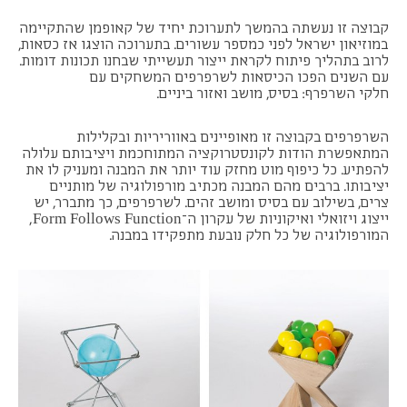
קבוצה זו נעשתה בהמשך לתערוכת יחיד של קאופמן שהתקיימה
במוזיאון ישראל לפני כמספר עשורים. בתערוכה הוצגו אז כסאות,
לרוב בתהליך פיתוח לקראת ייצור תעשייתי שבחנו תכונות דומות.
עם השנים הפכו הכיסאות לשרפרפים המשחקים עם
חלקי השרפרף: בסיס, מושב ואזור ביניים.
השרפרפים בקבוצה זו מאופיינים באווריריות ובקלילות
המתאפשרת הודות לקונסטרוקציה המתוחכמת ויציבותם עלולה
להפתיע. כל כיפוף מוט מחזק עוד יותר את המבנה ומעניק לו את
יציבותו. ברבים מהם המבנה מכתיב מורפולוגיה של מותניים
צרים, בשילוב עם בסיס ומושב זהים. לשרפרפים, כך מתברר, יש
ייצוג ויזואלי ואיקוניות של עקרון ה־Form Follows Function,
המורפולוגיה של כל חלק נובעת מתפקידו במבנה.