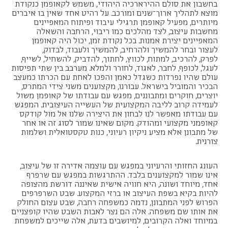
בחשבון את סולם ההירארכיה היהודי, משמש לקאופמן כנקודת
מוצא לתהליך ארוך־שנים ומורכב. על רהיט אחד שאין בו איברים
מיותרים, מפעיל קאופמן תרגילי עיבוד ופיתוח המאפיינים
מחשבות עיצוב, לצד מהלכים כמו ריבוי, הרחבה והשאלה
המאפיינים יצירת אמנות. בכל נקודת זמן, יכול היה קאופמן
לעצור ובחר להמשיך ולהרחיב, להמשיך ולעבוד, לבדוק,
לפרק, להרכיב, למתוח, לכווץ, לחתוך, להדביק, להשחיל, לשייף,
לעגל, לכופף, לחבר, לאגוד, לחורר ולמלא. מערבב בין שתי תפיסות
עולם שהיו נפרדות כשגדל כאמן והפכו לאחת עם הכרתו כמעצב
הבכיר והמוביל בישראל. עבורנו, מקצוענים משני צידי המתרס,
יוצרים, חוקרים ומתבוננים, מפגש עם עבודתו של קאופמן משול
לעמידה קרוב לליבה המקצועית של העשייה העיצובית. המפגש
עם עבודתו מאפשר לנו לבחון את היצירה שלנו אל מול קודקס
קאופמני מקצועי ומהודק. מקום שאינו שמור לסוג זה או אחר
של מתבונן אלא מציע ניקיון רעיוני, כנות טקסטואלית ושלמות
צורנית.
העונג החזותי והרעיוני במפגש עם עוצמה אדירה זו של עיצוב,
אינו שמור למקצוענים בלבד. ההתרגשות במפגש עם שרפרף
אחד, מיוחד ושונה, היא חוויה אישית שאיננה דורשת מהצופה
להיות בקיא בשפת העיצוב או ברזי המקצוע. שבט השרפרפים
הפרוש לפני המתבונן, נדמה כמשפחה רחבה, שבט עצום החולק
את אותו שם משפחה. אלה הם נצר לאבות השבט שהיו קופצניים
במיוחד ואלה הקרובים, למיושבים בדעת, אלה שייכים למשפחת