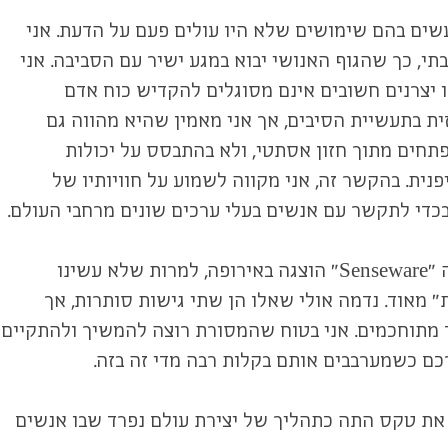
עשים בהם שימושים שלא היו עולים פעם על הדעת. אני
י, כך שהגוף האנושי יבוא במגע ישיר עם הסביבה. אני
יצרנים חשובים אינם מסוגלים להקדיש כוח אדם
ית בתעשיית הסיבים, אך אני מאמין שהיא מהווה גם
תחים מתוך חזון אסתטי, ולא בהתבסס על יכולות
פנית. בהקשר זה, אני מקווה לשמוע על חוויותיו של
כדי לתקשר עם אנשים בעלי ערכים שונים מרחבי העולם.
סן-סאן אומר לעיתים קרובות שאין לו כל כוונה לערוך טקסי תה "בסגנון מודרני", ואני עצמי מזדהה איתו. כשהתערוכה "Senseware" הוצגה באירופה, למרות שלא עשינו
" מאוד. נדמה אולי שאלו הן שתי גישות סותרות, אך
ד מתוחכמים. אני בטוח שהמסורת רוצה להמשיך ולהתקיים
ם כשמערבבים אותם בקלות רבה מדי זה בזה.
 את טקס התה כתהליך של יצירת עולם נפרד שבו אנשים