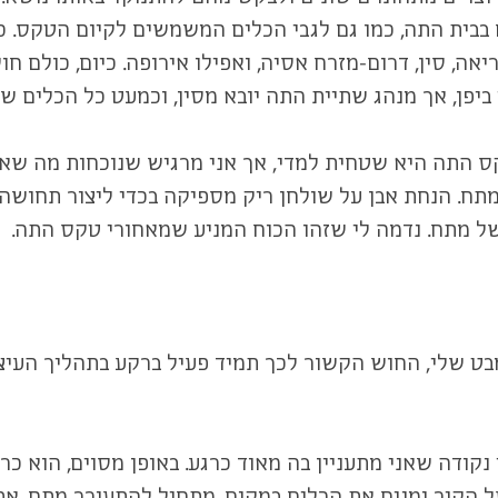
בבית התה, כמו גם לגבי הכלים המשמשים לקיום הטקס. כש
ה, סין, דרום-מזרח אסיה, ואפילו אירופה. כיום, כולם 
יפן, אך מנהג שתיית התה יובא מסין, וכמעט כל הכלים שנ
ס התה היא שטחית למדי, אך אני מרגיש שנוכחות מה שאני
לל רווי מתח. הנחת אבן על שולחן ריק מספיקה בכדי ליצור תח
של מתח. נדמה לי שזהו הכוח המניע שמאחורי טקס התה.
 שלי, החוש הקשור לכך תמיד פעיל ברקע בתהליך העיצו
נקודה שאני מתעניין בה מאוד כרגע. באופן מסוים, הוא כ
ל הקיר ומניח את הכלים במקום, מתחיל להתעורר מתח, אפ