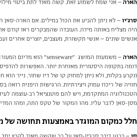
הארה
– אני שמח לשמוע זאת. קשה מאוד לתת ביטוי מילולי 
סרג'יו
– לא ניתן להביע את הכול במילים. אם הארה-סאן הי
היה מצליח באותה מידה. העובדה שהמבקרים ראו קודם את 
אנשים שונים – אנשי תקשורת, מעצבים, יוצרים אחרים וע
הארה
– משמעות המושג "eware
דומה בתקופה היסטורית מאוחרת יותר. האפשרות להדפיס על
ונקרע בקלות, ולא ניתן למחוק קו של דיו שחור. נייר הו
הטכנולוגיה המתקדמת, ויש להם פוטנציאל רב-עוצמה לעיד
מסן-סאן לדבר עליו. מהו המקור של טקס התה, ומהו המד
חלל כמקום המוגדר באמצעות תחושה של מ
סן
– כרגע דיבר סרג'יו-סאן על כך שקשה מאוד לקבץ יחד י