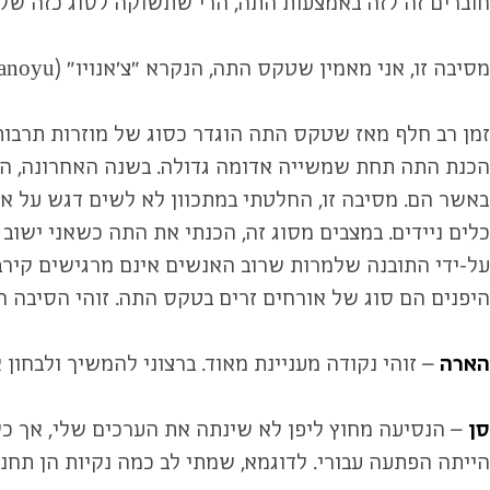
חוברים זה לזה באמצעות התה, הרי שתשוקה לסוג כזה של ח
מסיבה זו, אני מאמין שטקס התה, הנקרא "צ'אנויו" (chanoyu) ביפנית, הוא בעל פוטנציאל לשמש כשפה גלובלית.
זמן רב חלף מאז שטקס התה הוגדר כסוג של מוזרות תרבותי
הכנת התה תחת שמשייה אדומה גדולה. בשנה האחרונה, הת
באשר הם. מסיבה זו, החלטתי במתכוון לא לשים דגש על אי
כלים ניידים. במצבים מסוג זה, הכנתי את התה כשאני ישוב
על-ידי התובנה שלמרות שרוב האנשים אינם מרגישים קירבה
היפנים הם סוג של אורחים זרים בטקס התה. זוהי הסיבה 
הארה
– זוהי נקודה מעניינת מאוד. ברצוני להמשיך ולבחו
סן
– הנסיעה מחוץ ליפן לא שינתה את הערכים שלי, אך כש
הייתה הפתעה עבורי. לדוגמא, שמתי לב כמה נקיות הן תח