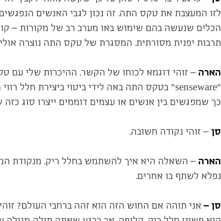
לזו המעצבת את טקס התה. זה נכון לגבי האנשים הנפגשים 
הכלים שנעשה בהם שימוש באו מערב רב של מקורות – קוריא
תרבות יפנית מסורתית. המסגרת של טקס התה נוצרה אולי ב
הארה
– זוהי דוגמא לכוחו של הקשר. ההיכרות שלי עם טק
"senseware" בטקס התה באה לידי ביטוי ביצירת ח
כך שמפגשים בין אנשים או עצמים דוממים ייצרו סוג כזה 
סן
– זוהי נקודה חשובה.
הארה
– השאלה היא איך להשתמש בחלל ריק. מנקודת המבט
נפלא לשתף בו אחרים.
סן –
אני תוהה אם החוש הזה הוא זהה ברחבי העולם? זוהי 
הוא פשוט חלל ריק. קליפה. אך ברגע שאתה תולה מגילה ע