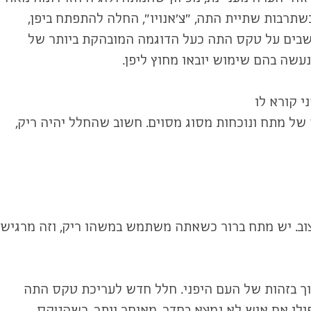
תרבות שתיית התה, "צ'אנויו", החלה להתפתח ביפן,
חושבים על טקס התה כעל הדוגמה המובהקת ביותר של
עשה בהם שימוש יובאו מחוץ ליפן.
 קורא לו
ושה של מתח ונוכחות מסוג מסוים. חשוב שהחלל יהיה ריק,
ב. יש מתח ברור כשאתה משתמש במשהו ריק, וזה מרגיש
רוך בזהות של העם היפני. חלל חדש לעריכת טקס התה
ילו אם איש לא נמצא בחדר. מאוחר יותר, כשהטקס