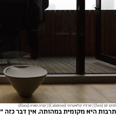
סוקו סן (Sen) | סרג'יו קלאטרוני (Calatroni) | קניה הארה (Hara)
תרבות היא מקומית במהותה. אין דבר כזה "ת