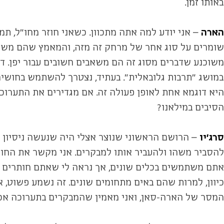
באותו זמן.
הארה
– אני יודע למה אתה מתכוון. כשאני חוזר מחו"ל, ת
שומרים על סוג אחר של מרחק זה מזה, והמאמץ שהם משקי
משוכנע שדברים מסוג זה הם משאבים חשובים עבור יפן. ד
במושג "תרבות גלובאלית". בעתיד, נצטרך להשתמש בחושי
היא דוגמא אחת לאופן פעולה זה. אם מגדירים את התערוכות
הסיבים במילאנו?
סרג'יו
– הרושם הראשוני שנוצר אצלי היה שנעשה ניסיון כ
להסביר משהו ולהעביר אותו למבקרים. אני מקשר את החו
אתם משתמשים בכלים שונים, אך נראה לי שאתם חותרים ל
כיוון, למרות שהם באים מתחומים שונים. זה נשמע פשוט, 
המסר של הארה-סאן, ואני מאמין שהמבקרים בתערוכה אכן י