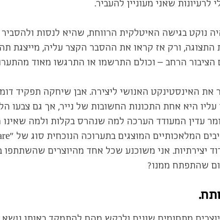
לרעיונות שאני מעוניין להעביר.
ה נוקט בגישה האיטלקית הרווחת, שהיא לנסות ולהסביר הכ
התצוגה, ורק אז קראו את ההסבר הקצר עליה, מייצגת תה
ם הציבור הרחב – וכולם התרשמו או התרגשו מאוד מהתער
sens" הוא מדיום המעורר את האינסטינקט האנושי ליצירה. אבן שיחקה
יו היא אחת התכונות החשובות של נייר, אך גם צבעו הלבן
א חומר עדין המעודד הערכה למה שנהרס בקלות ולמה שאינו
וד יצירתיות. אני משוכנע שכל אחד מהיוצרים שהשתתפו ב
יום שהתפתח ממנו?
תח.
וצרים מתחומים שונים ולבקש מהם להתמקד באותו נושא. זו