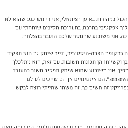
ול במהירות באופן רציונאלי, אני די משוכנע שהוא לא
ליך אפקטיבי בהרבה. בתערוכת הסיבים שוחחתי עם
וכה. אני משוכנע שהמסר שלכם הועבר בהצלחה.
 תפקיד דומה בתקופה הפרה-היסטורית, ונייר שיחק גם הוא תפקיד
 וקשיותו הן תכונות חשובות. עם זאת, הוא מתלכלך
 הפיך. אני משוכנע שהוא שיחק תפקיד חשוב כמעודד
חוויה של ריכוז עמוק ויצירתיות. הרגישות היפנית רואה בסיבים המלאכותיים המוצגים בתערוכה הנוכחית סוג של "senseware". הם אינטימיים אך גם שייכים לעולם
פרויקט זה חשים כך. זה משהו שהייתי רוצה לבקש
הי הערה מעניינת, מכיוון שהמתודולוגיה הזו דומה מאוד