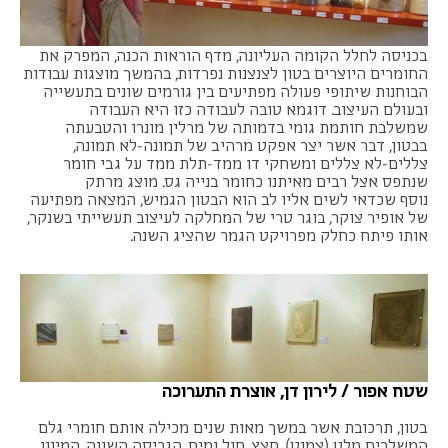
בכניסה לחלל הקומה העליונה, מדף הוראות הכנה, המפרק את
החומרים היוצרים בטון לצנצנות נפרדות, בהמשך מוצגות עבודות
הבוחנות שיתופי פעולה מפתיעים בין גורמים שונים בתעשייה
ובעולם העיצוב. דוגמא טובה לעבודה כזו היא העבודה
שמשלבת חותמת גומי בדמותה של מרלין מונרו והטבעתה
בבטון, דבר אשר יצר אפקט מרהיב של תמונה-לא תמונה,
צללים-לא צללים ומשחקי דו ממד-תלת ממד על גבי חומר
שנתפס אצל רבים מאיתנו כחומר בנייה גס. מוצג מרתק
נוסף שכדאי לשים אליו לב הוא הבטון הגמיש, המצאה מפתיעה
של אופיר צוקר, בוגר טרי של המחלקה לעיצוב תעשייתי בשנקר,
אותו פיתח כחלק מפרויקט הגמר שהציג השנה.
שטח אפור / לירון דן, אוצרת התערוכה
בטון, תרכובת אשר במשך מאות שנים מכילה אותם חומרי גלם
המשלבים מלט (צמנט), חצץ, חול ומים. הגריסה השונה, המינון