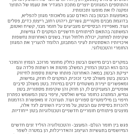
והתוספים המגוונים יוצרים מתכון המגדיר את טעמו של התוצר
ומקנה לו את מופעו ותכונותיו.
באמצעות הבטון בנה האדם טבע מלאכותי מגוון להפליא,
בדוגמת מבנים מקוריים, גשרים, ריהוט רחוב, ריצוף, כדים, פסלים
ועוד. מאפייניו הבסיסיים מצביעים על חומר מבני, קשיח ואטום,
המשתנה בהתאם לפיתוחים חדשניים המקנים לו גמישות,
שקיפות למחצה, יכולת חלחול ועוד. בשנים האחרונות נחשפות
איכויותיו האסתטיות לעיני המתבונן, הלומד להעריך את המגוון
החומרי והטכנולוגי.
במקרים רבים מיושם הבטון כחלק מחומר מרוכב. הנפוץ והמוכר
בהם הוא הבטון המזוין, המשלב מוטות או רשתות פלדה עם
יציקת הבטון. במאה האחרונה פותחו שיטות נוספות לחיזוק
הבטון. בטון משולב סיבי זכוכית, המקנים לו חוזק, גמישות,
ומאפשרים יצירת משטחים דקים במיוחד. בטון משולב סיבים
אופטיים, המעניקים לו, הן חוזק והן שקיפות מסתורית. בטון
גמיש, המתנהג כחומר גמיש ואלסטי, ציפוי בטון המשמש כפתרון
חיפוי בן מילימטרים ספורים ועוד. תערוכה זו מאפשרת הזדמנות
להכרות בסיסית עם הבטון, על מרכיביו השונים. לצד אלה,
מוצגים פיתוחים חומריים חדשניים וטכנולוגיות בטון ייחודיות.
פגש בין חומר הגלם- המעצב- והטכנולוגיה הוליד זנים חדשים
המיושמים בתעשיות העיצוב והאדריכלות, הן במטרה לשפר