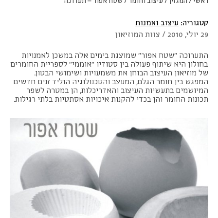
ראשי
/
המגזין
/
עיצוב וחומר
/
שטח אפור – תערוכה
קטגוריה:
עיצוב ואמנות
29 יולי, 2010 / צוות המוזיאון
התערוכה "שטח אפור" שמוצגת בימים אלה במשכן לאמנויות
בחולון היא שיתוף פעולה בין סטודיו "אוממי" לספריית החומרים
של מוזיאון העיצוב הבוחן את משמעויות ושימושי הבטון.
המפגש בין חומר הגלם, המעצב והטכנולוגיה הוליד זנים חדשים
המיושמים בתעשיות העיצוב והאדריכלות, הן במטרה לשפר
תכונות החומר והן בכדי להקנות איכויות אסתטיות בלתי רגילות.