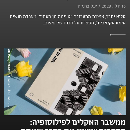
16 יולי, 2023 / יעל ברנקין
טליא ינובר, אוצרת התערוכה "טעימה מן העתיד: מעבדה חושית
אינטראקטיבית", מספרת על הכוח של עיצוב...
פחות זה יותר / ג'ייסון היקל. עטיפה: עידן אפשטיין. הוצאה: רדיקל
ממשבר האקלים לפילוסופיה: