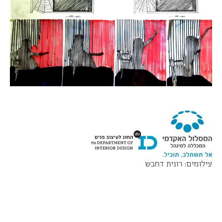
צילומים: רונית דחבש