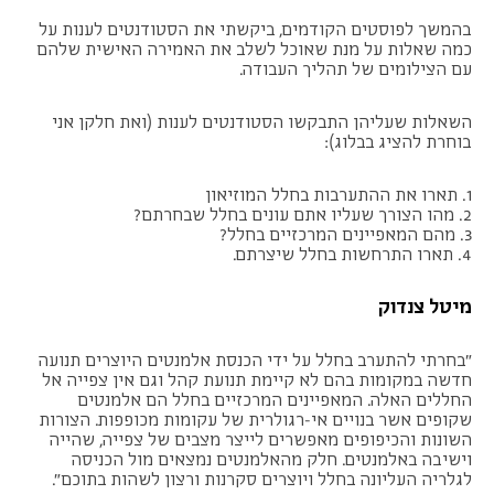
בהמשך לפוסטים הקודמים, ביקשתי את הסטודנטים לענות על
כמה שאלות על מנת שאוכל לשלב את האמירה האישית שלהם
עם הצילומים של תהליך העבודה.
השאלות שעליהן התבקשו הסטודנטים לענות (ואת חלקן אני
בוחרת להציג בבלוג):
1. תארו את ההתערבות בחלל המוזיאון
2. מהו הצורך שעליו אתם עונים בחלל שבחרתם?
3. מהם המאפיינים המרכזיים בחלל?
4. תארו התרחשות בחלל שיצרתם.
מיטל צנדוק
"בחרתי להתערב בחלל על ידי הכנסת אלמנטים היוצרים תנועה
חדשה במקומות בהם לא קיימת תנועת קהל וגם אין צפייה אל
החללים האלה. המאפיינים המרכזיים בחלל הם אלמנטים
שקופים אשר בנויים אי-רגולרית של עקומות מכופפות. הצורות
השונות והכיפופים מאפשרים לייצר מצבים של צפייה, שהייה
וישיבה באלמנטים. חלק מהאלמנטים נמצאים מול הכניסה
לגלריה העליונה בחלל ויוצרים סקרנות ורצון לשהות בתוכם".