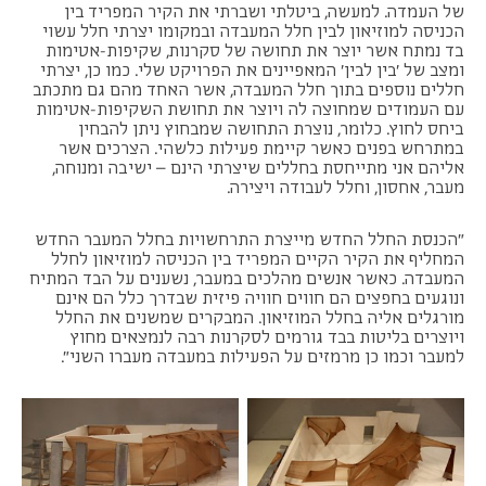
של העמדה. למעשה, ביטלתי ושברתי את הקיר המפריד בין
הכניסה למוזיאון לבין חלל המעבדה ובמקומו יצרתי חלל עשוי
בד נמתח אשר יוצר את תחושה של סקרנות, שקיפות-אטימות
ומצב של 'בין לבין' המאפיינים את הפרויקט שלי. כמו כן, יצרתי
חללים נוספים בתוך חלל המעבדה, אשר האחד מהם גם מתכתב
עם העמודים שמחוצה לה ויוצר את תחושת השקיפות-אטימות
ביחס לחוץ. כלומר, נוצרת התחושה שמבחוץ ניתן להבחין
במתרחש בפנים כאשר קיימת פעילות כלשהי. הצרכים אשר
אליהם אני מתייחסת בחללים שיצרתי הינם – ישיבה ומנוחה,
מעבר, אחסון, וחלל לעבודה ויצירה.
"הכנסת החלל החדש מייצרת התרחשויות בחלל המעבר החדש
המחליף את הקיר הקיים המפריד בין הכניסה למוזיאון לחלל
המעבדה. כאשר אנשים מהלכים במעבר, נשענים על הבד המתיח
ונוגעים בחפצים הם חווים חוויה פיזית שבדרך כלל הם אינם
מורגלים אליה בחלל המוזיאון. המבקרים שמשנים את החלל
ויוצרים בליטות בבד גורמים לסקרנות רבה לנמצאים מחוץ
למעבר וכמו כן מרמזים על הפעילות במעבדה מעברו השני".