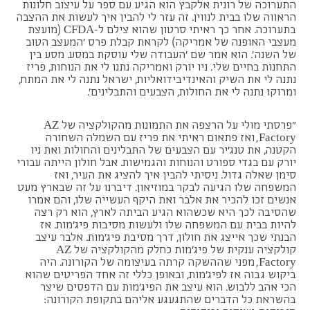
התערוכה של רונית אלקבץ הוא הגיע עם ספר על עיצוב חלונות
הראווה שלו בבית לנווין. זה עזר לי להבין איך לעשות את ההצבה
בתערוכה. אחר כך ראיתי סרטון שהוא צילם ל-CFDA (מועצת
מעצבי האופנה של אמריקה) לקראת קבלת פרס 'המעצב הטוב
של השנה'. הוא אמר שם ׳העבודה שלי עוסקת במסע. מסע בין
התחנות בחיים שלי. ניו יורק ואמריקה נתנו לי את הנוחות, פריז
נתנה לי את השיק והאינדיבידואליות, ישראל נתנה לי את המתח,
ומרוקו נתנה לי את החולות, הצבעים והתבלינים׳.
"פרסתי מולי על הרצפה את התמונות מהקולקציה של AZ
Factory, ואז פתאום ראיתי את פריז עם השמלה השחורה
הקטנה, את טנג׳יר עם הצבעים של התבלינים והחולות ואת ניו
יורק עם בגדי ספורט והנוחות והגמישות. אבל חולון הייתה עבורי
סימן שאלה גדול. ניסיתי להבין איך להציג את העיר, ואז
המשפחה שלו הגיעה לבקר במוזיאון. דיברנו על זה שבארץ מעט
אנשים זכו להכיר את אלבר ואת היקף העשייה שלו, והם אמרו
שהסיבה לכך היא שכשהוא הגיע הביתה לארץ, הוא רק רצה
להיות בבית עם המשפחה שלו ולעשות מסיבות פיג׳מות. אז
הבנתי שכך אייצג את חולון, דרך מסיבת פיג'מות. אלבר עיצב
קולקציה ענקית של פיג׳מות כחלק מהקולקציה של AZ
Factory, מפני שההשקה קרתה בעיצומה של הקורונה. היה
ביקוש גבוה אז לפיג'מות, ובאופן כללי זה אחד הפריטים שהוא
הכי אהב ללבוש. הוא עיצב את הפיג'מות עם הדפסים שיצר
בהשראת כל הדברים שהתגעגע אליהם בתקופת הקורונה: