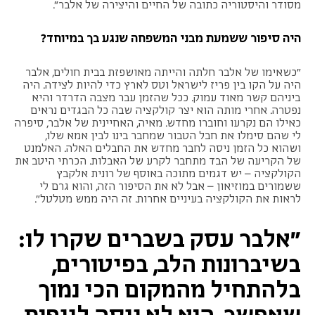
מסודר והיסטוריה כתובה של החיים והיצירה של אלבר״.
היה סיפור ששמעת מבני המשפחה שנגע בך במיוחד?
"כשאימו של אלבר חלתה והייתה מאושפזת בבית חולים, אלבר
היה על הקו בין פריז לישראל וטס לארץ כדי להיות לצידה. היה
ביניהם קשר מאוד עמוק. ככל שהזמן עבר מצבה הדרדר והיא
נפטרה. אחרי מותה הוא יצר קולקציה שבה כל הבגדים נראים
כאילו הם נקרעו וחוברו מחדש. מאיה, האחיינית של אלבר, סיפרה
לי שהם סימלו את חבל הטבור שמחבר בינו לבין אמא שלו,
ושהוא כל הזמן ניסה לחבר מחדש את החבלים האלה. האלמנט
של הקריעה של הבד מתחבר לקרע של האבלות. הכרתי היטב את
הקולקציה – יש דגמים מתוכה באוסף של רונית אלקבץ
ששמורים במוזיאון – אבל לא את הסיפור הזה, והוא גרם לי
לראות את הקולקציה בעיניים אחרות. זה היה ממש מטלטל".
"אלבר עסק בשברים שקרו לו:
בשיברונות הלב, בפיטורים,
בלהתחיל מהמקום הכי נמוך
שאפשר. הוא לא ניסה לייפות