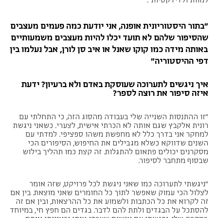
"בתור היסטוריונית אופנה, אני יודעת כמה פעמים מעצבים
שהסיפור שלהם לא תועד יכלו להיות מעצבים משמעותיים
באותה מידה כמו קוקו שאנל או איב סן לורן, אבל נעלמו בין
דפי ההיסטוריה"
איך ניגשים לתערוכה שעוסקת באדם ולא ברעיון? ידעת
איזה סיפור את רוצה לספר?
"זו ההתנסות השנייה שלי בעבודה מהסוג הזה, כי התחלתי עם
רונית אלקבץ שגם אותה לא הכרתי אישית, לצערי. כשאני ניגשת
למחקר אני בדרך כלל לא מחפשת משהו ספציפי. למדתי עם
השנים שדווקא כשלא מגבילים את החיפוש, הסיפורים הכי
מסקרנים יכולים פתאום להתגלות. זה קצת כמו תהליך בילוש
שבסוף מתחבר לסיפור.
"ניגשתי לתערוכה כמו שאני ניגשת לכל פרויקט, שזה אומר
לצלול הכי עמוק שאפשר לתוך כל החומרים שאני מוצאת. בין אם
זה לקרוא את כל הכתבות ולשמוע את כל ההרצאות, ובין אם זה
להסתכל על הבגדים ולתת להם לדבר. בגדים הם חפץ חי, במיוחד