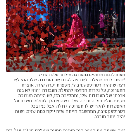
מאות לבבות מרחפים בתערוכה. צילום: אלעד שריג
״חשוב לומר שאלבר לא רצה לסכם את העבודה שלו. הוא לא
רצה שתהיה רטרוספקטיבה״, מספרת יערה קידר, אוצרת
התערוכה, על נקודת המוצא לתחילת העבודה. ״הוא לא בנה
ארכיון של העבודות שלו, ומהסיבה הזו, לא הייתה תערוכה
מקיפה עליו ועל העבודה שלו. כשהוא הלך לעולמו חשבנו על
האפשרות להקדיש לו תערוכה גדולה, אבל כמו בכל
רטרוספקטיבה, המחשבה הייתה שזה ייקח כמה שנים, ושזה
יהיה יותר מורכב.
"מה ששינה את המצב היה תצוגת מחווה שאלכס קו (בן זוגו) יזם