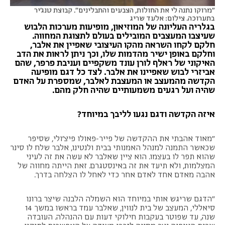
"מרוקו נתנה לי את החולות, הצבעים והתבלינים". קבוצת טנג'יר
בתערוכה. צילום: אלעד שריג
בגלריה העליונה של המוזיאון, מופיעות מערכות הלבוש
שעיצבו המעצבים המובילים בעולם לתצוגת המחווה.
חלקם לקחו השראה מהקו העיצובי שאפיין את אלבר,
וחלקם באופן ישיר מהדמות שלו, וכך ניתן לראות את הדב
האיקוני של ראלף לורן עונד משקפיים ועניבת פרפר, שהם
אביזרי לבוש שאפיינו את אלבר. לצד כל דגם מופיעה
הקדשה מהמעצב או המעצבת לאלבר, שמספרת על האדם
שהיה ועל רגעים משמעותיים שהיה חלק מהם.
איזה הקדשה ודגם נגעו לליבך במיוחד?
"מאוד אהבתי את ההקדשה של פייר-פאולו פיצ׳ולי, שסיפר
שכאשר התמנה למנהל האמנותי בבית ולנטינו, אלבר שלח לו סינר
שהוא תפר לו בעצמו. הוא ציין שאלבר לא עשה את זה לעיני
המצלמות, ולא תיעד את זה באינסטגרם. זאת הייתה מחווה של
אהבה מאדם אחד לאדם אחר כדי לאחל לו הצלחה בדרך.
"הדגם שריגש אותי במיוחד הוא השמלה הלבנה שיצר ברונו
סיאללי, המעצב של בית לנווין, שאלבר עמד בראשו במשך 14
שנה, עד שפוטר בעקבות חילוקי דעות עם ההנהלה. העובדה