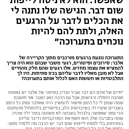
שום דבר. הגישה שלו נתנה לי
את הכלים לדבר על הרגעים
האלה, ולתת להם להיות
נוכחים בתערוכה"
התערוכה נוגעת ברגעים מורכבים מתוך הקריירה של
אלבר: סירובים ופיטורים, רגעי משבר שבהם הוא היה צריך
להמציא את עצמו מחדש. אלו רגעים שהם חלק מהחיים
אבל לא מובן מאליו לדבר עליהם בכזו פתיחות. היו לך
התלבטויות או חששות האם לכלול אותם בתערוכה?
״חיים של אדם הם דבר שביר ועדין. בסיפור של אלבר יש גאונות
ואהבה וחמלה ורגישות, אבל גם הרבה כאב ושבר. אני חושבת
שמה שנתן לי כל הזמן אישור להמשיך היה שאלבר עסק כל הזמן
בשברים שקרו לו: בשיברונות הלב, בפיטורים, בלהתחיל מהמקום
הכי נמוך שאפשר, בלגדול בשכונה לא פשוטה בתור ילד שהיה
שונה בסביבה שלו. הוא חשף את המורכבויות ודיבר עליהן
בפתיחות, בלי לנסות לייפות שום דבר. יש הרבה מה ללמוד ממנו:
בסופו של דבר כל הצלחה מלווה במהמורות בדרך, וגם