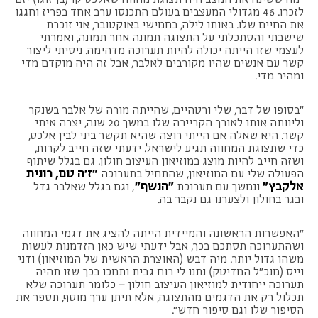
לזכרו. 46 מגדולי המעצבים בעולם התכנסו ערב אחד בפריז וחגגו
את החיים שלו. באותו לילה, בחמישי באוקטובר, אני זוכרת
שישבתי והסתכלתי על התצוגה תמונה אחר תמונה, ואמרתי
לעצמי שזו הייתה יכולה להיות תערוכה מדהימה. ניסיתי ליצור
קשר עם אנשים שהיו מקורבים לאלבר, אבל זה היה מוקדם מדי
ומהיר מדי.
"בסופו של דבר, שלי ורטהיים, שהייתה מורה של אלבר בשנקר
וליוותה אותו לאורך הקריירה שלו במשך 20 שנה, יצרה איתי
קשר. היא שאלה אם הייתי רוצה שהיא תקשר ביני לבין אלכס,
כדי שתצוגת המחווה תגיע לישראל. ידעתי שזה חייב לקרות,
ושזה חייב להיות מוצג במוזיאון העיצוב חולון. גם בגלל שיתוף
"
ז'ה טם, רונית
הפעולה שלי עם המוזיאון, שהתחיל בתערוכה
אלקבץ
"
"
הנשף
"
ונמשך עם תערוכת
, וגם בגלל שאלבר גדל
ובגר בחולון ולצערנו גם נקבר בה.
"האפשרות הראשונה והמיידית הייתה להציג את דגמי המחווה
ושהתערוכה תסתכם בכך, אבל ידעתי שיש כאן הזדמנות לעשות
משהו גדול יותר. מיה דבש (האוצרת הראשית של המוזיאון) ודני
וייס (מנכ״ל המדיטק) נתנו לי רוח גבית ותמכו בכך שזו תהיה
תערוכה ייחודית למוזיאון העיצוב חולון – כלומר תערוכה שלא
תכלול רק את הדגמים מהתצוגה, אלא תיתן ערך מוסף, תספר את
הסיפור שלו וגם סיפור חדש״.