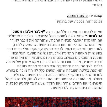
ראשי
/
המגזין
/
ראיון
/
יערה קידר: "עבודה על תערוכה היא מעשה
בילוש"
קטגוריה:
עיצוב ואופנה
28 פברואר, 2023 / יעל ברנקין
״אלבר אלבז: מפעל
מאות לבבות מרחפים בחלל התערוכה
החלומות״
שמוקדשת למעצב העל הישראלי. הלבבות מסמלים
את האימרה ״אהבה מביאה אהבה״, שהנחתה את אלבר לאורך
חייו ובהמשך גם ליוותה את תצוגת האופנה שהופקה לזכרו,
לאחר שנפטר בשנת 2021. לכבוד התצוגה, באקט סולידריות נדיר
בתעשיית האופנה, התאגדו ארבעים ושישה מעצבי העל ובתי
אופנה מהמובילים בעולם, בהם גוצ'י, ולנטינו, אייריס ואן הרפן
ורבים אחרים, ויצרו מערכות לבוש לזכרו, כאקט אחרון של אהבה
כלפיו. לצד ההערכה והחום לה זכה מגורמי מפתח בעולם
האופנה, בולטת העובדה שהוא ופועלו כלל לא היו מוכרים בארץ,
למרות שכיהן בתפקידי מפתח בכמה מבתי האופנה הגדולים
בעולם. את העובדה הזו מעוניינת התערוכה לשנות, ולחשוף לקהל
הישראלי את האדם שהיה ואת הדרך שעשה עד שהגיע לפסגות
הנחשבות ביותר של עולם האופנה.