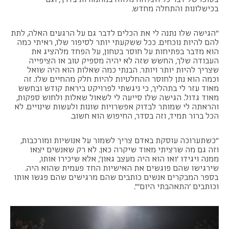
בכישלונות והתחלה מחדש.
"הגישה שלו נתנה לי את הכלים לדבר גם על הרגעים האלה, לתת
להם להיות נוכחים. ככל ששקעתי יותר לסיפור שלו, ראיתי כמה
הוא מדבר בפתיחות על חוסר בטחון, על הפחד מלהציג את
העבודה שלך, החשש שזה לא יהיה מספיק טוב או הציפייה
שצריך להיות יותר ויותר. הבנתי כמה שאלות הוא היה שואל
וכמה הוא נתן לחוסר ההחלטיות להיות חלק מהחיים שלו. זה
מאוד עזר לי בתהליך, כי ניגשתי לפרויקט ביראת קודש ובחשש
מאוד גדול. הגישה שלו סייעה לי לשאול שאלות ולחוש ספקות,
והראתה לי שמותר לבדוק אפשרויות שונות ולעשות שינויים. לא
הכל ברור תמיד, וזה בסדר, החיפוש הוא חשוב.
"כשתערוכה עוסקת באדם צריך לשמור על אנושיות ומורכבות,
וזה גם מה שרציתי מאוד שיקרה כאן. לא רק שאנשים יצאו
ממנה ויגידו ׳ואו הוא היה מעצב גאון׳, אלא שיכירו אותו,
שירגישו שהם פוגשים את האישיות החד פעמית שהוא היה.
בספר המבקרים אנשים כותבים שהם מרגישים שהם פגשו אותו
וכותבים ׳התאהבתי היום׳״.