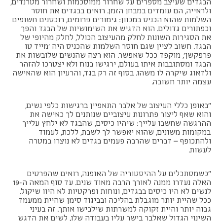
הבגדים שעיצב מספרים על שחרור ממוסכמות ושחרור מטרנדים,
ולראייה, הם עומדים במבחן הזמן. רואים בבגדים את חוסר
השלמות שהוא הכניס במכוון: גימורים פרומים, רוכסנים חשופים
וכפתורים גדולים. הוא הדגיש את השימושיות של הבגד והפך
את הסגירות השונות לחלק מהעיצוב הכולל, לחלק מהיופי של
הבגד. חשוב לציין שגם חוסר השלמות שהכניס היה 'מייד טו
פרפקשן', מוקפד ככל שאפשר. הוא רצה שהנשים שלובשות את
הבגד ומסתובבות איתו בעולם, ירגישו בנוח ולא יצטרכו להזהר
ולדאוג שיקרה לו משהו. בסוף זה רק בגד, והרעיון הוא שהאישה
עצמה יותר חשובה.
"באופן כללי העיצוב של אלבר התאפיין ברגישות כלפי נשים,
והוא שאף ליצור פתרונות עיצוביים שנותנים לך כאישה את
ההרגשה שחשבו עלייך: שיהיו כיסים, שהבגד לא ילחץ עלייך
במקומות משונים, שהוא יאפשר לך לשבת, ללכת, לעמוד
ולהתכופף – דברים שהרבה פעמים בגדים לא נוצרו במטרה
לעשות.
"כשמסתכלים על ההיסטוריה של האופנה, רואים שהפרטים
האלה נעדרו ממנה לאורך הרבה מאוד שנים. עד סוף המאה ה-19
לנשים לא היו כיסים בבגדים, ונוחות ופרקטיות לא היוו שיקול.
ככל שהיית יותר מוגבלת בהליכה ובביגוד סימן שהיית ממעמד
גבוה יותר והיית זקוקה למשרתות שילבישו אותך. זה בעיני
השינוי הגדול שאלבר בישר עליו בעבודה שלו, לשים את הדגש