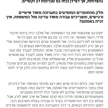
בהצלחות, אך לצידן נכחו גם שברונות לב וקשיים.
חלק מהחומרים המופיעים בתערוכה מאוד אישיים
ורגישים, ומצריכים עבודה מאוד עדינה מול המשפחה. איך
זכית באמונם?
"מהרגע שפגשתי את בני המשפחה של אלבר היה בינינו חיבור
מידי, רגשי ואנושי. זה היה כך גם עם אלכס קו, ועם כל מי
הצטרפו לפרויקט בדרך. אני חושבת שהם הרגישו שהכוונות שלי
הן אך ורק לטובתם ולטובת אלבר, ושבמוזיאון נעשים כל
המאמצים כדי שהתערוכה תכבד אותו. התחלנו לעבוד זמן קצר
לאחר פטירתו, הכל היה טרי. היה מאוד עצוב לעבוד עם אנשים
שכל כך מתגעגעים אליו, שהשאלות שלך מכאיבות להם
ושהעיסוק בחפצים שלו מכאיב להם, למרות שהם מבינים שהכל
נעשה לטובת הפרויקט. קשה להיות במקום הזה ולכן צריך לתת
שקט וזמן.
"מצד שני, כולם הבינו שיש כאן רגע מהותי בשימור של הזיכרון
שלו. בתור היסטוריונית של אופנה, אני יודעת כמה פעמים
מעצבים שהסיפור שלהם לא תועד יכלו להיות מעצבים
משמעותיים באותה מידה כמו קוקו שאנל או איב סאן לורן, אבל
נעלמו בין דפי ההיסטוריה. בעיני זו עבודה בעלת חשיבות רבה
למען הדורות הבאים, כי דרך התערוכה הזו נוצר לראשונה ארכיון