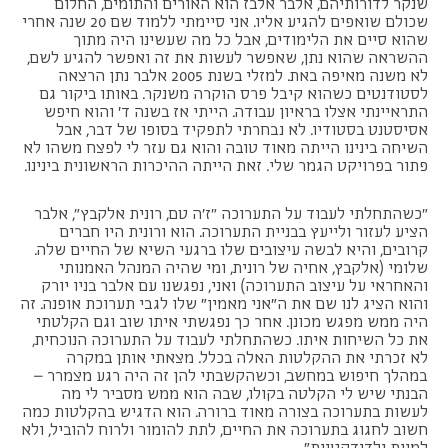
שנקר לדורותיהם, אלבר אלבז הוא האורים והתומים, החלום
שכולם שואפים להגיע אליו. אני סיימתי ללמוד שם 20 שנה אחרי
שהוא סיים את הלימודים, אבל כל מה שעשינו היה מתוך
ההשראה שהוא נתן, שאפשר לעשות את זה ואפשר להגיע לשם,
לא משנה מאיפה באת. למזלי בשנת 2005 אלבר נתן הרצאה
לסטודנטים כשהוא קיבל פרס הוקרה משנקר. באותו ביקור גם
התראיינתי אצלו בראיון עבודה. הייתי אז בשנה ד׳ והוא חיפש
אסיסטנט בסטודיו. לא נבחרתי לתפקיד בסופו של דבר, אבל
השיחה בינינו הייתה מאוד טובה והוא גם עזר לי לפצח משהו לא
פתור בפרויקט הגמר שלי. זאת הייתה ההיכרות הראשונית בינינו.
"כשהתחלתי לעבוד על התערוכה "ז'ה טם, רונית אלקבץ", אלבר
הציע לעזור ולייעץ בבניית התערוכה. הוא ורונית היו חברים
קרובים, והיא לבשה עיצובים שלו ברגעי השיא של החיים שלה.
שלומי (אלקבץ, אחיה של רונית, ומי שהיה המנהל האמנותי
והאחראי על עיצוב התערוכה) ואני, נפגשנו עם אלבר בניו יורק
והוא הציג לנו שם את ה״אני מאמין״ שלו לגבי תערוכת אופנה. זה
היה ממש מפגש מכונן. אחר כך נפגשתי איתו שוב וגם הקלטתי
את כל השיחות איתו. כשהתחלתי לעבוד על התערוכה הנוכחית,
לא זכרתי את ההקלטות האלה בכלל. מצאתי אותן במקרה
במהלך חיפוש במחשב, וכשהקשבתי להן זה היה רגע מצמרר –
הבנתי שיש לי הקלטה בקולו, שבה הוא ממש מסביר לי מה
לעשות בתערוכה בצורה מאוד ברורה. הוא הדגיש בהקלטות כמה
חשוב לחגוג בתערוכה את החיים, לתת להומור ולרוח להוביל, ולא
למוות ולדידקטיות״.