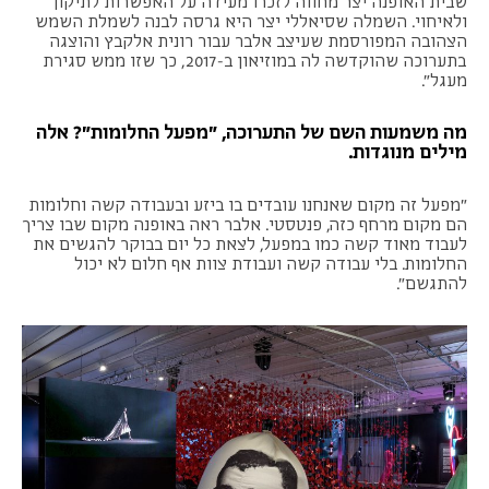
שבית האופנה יצר מחווה לזכרו מעידה על האפשרות לתיקון
ולאיחוי. השמלה שסיאללי יצר היא גרסה לבנה לשמלת השמש
הצהובה המפורסמת שעיצב אלבר עבור רונית אלקבץ והוצגה
בתערוכה שהוקדשה לה במוזיאון ב-2017, כך שזו ממש סגירת
מעגל".
מה משמעות השם של התערוכה, ״מפעל החלומות״? אלה
מילים מנוגדות.
"מפעל זה מקום שאנחנו עובדים בו ביזע ובעבודה קשה וחלומות
הם מקום מרחף כזה, פנטסטי. אלבר ראה באופנה מקום שבו צריך
לעבוד מאוד קשה כמו במפעל, לצאת כל יום בבוקר להגשים את
החלומות. בלי עבודה קשה ועבודת צוות אף חלום לא יכול
להתגשם".