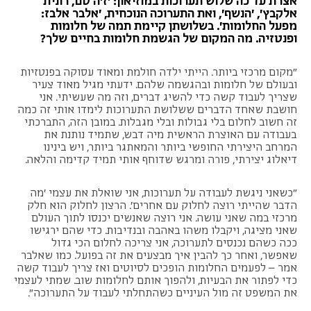
אצרת עד כה שלוש תערוכות במוזיאון: ׳
ז׳ה טם, רונית
אלקבץ
׳, ׳
הנשף
׳, ואת התערוכה הנוכחית, ׳
אלבר אלבז:
מפעל החלומות
׳. בשלושתן קיימת תמה של חלומות
ופנטזיה. מה המקום של הגשמת חלומות בחיים
שלך?
״מקום מרכזי ביותר. הייתי ילדה חולמת ומאוד עסוקה בפנטזיות
ובעולם של חלומות ובהגשמה שלהם. ידעתי מגיל מאוד צעיר
שצריך לעבוד קשה כדי להשיג דברים, וזה מה שעשיתי. אני
חושבת שאחד הדברים ששלושת התערוכות לימדו אותי זה כמה
זה חשוב לחלום בלי גבולות ובלי מגבלות. במובן הזה, התברכתי
בעבודה עם האוצרת הראשית מיה דבש, שתמיד נותנת את
המרחב היצירתי החופשי ביותר והמאתגר ביותר, ויש בינינו
דיאלוג יצירתי, פורה ומרגש שדוחף אותי תמיד קדימה והלאה.
"כשאני ניגשת לעבודה על תערוכות, אני שואלת את עצמי ׳מה
הדבר שהייתי רוצה לחלוק עם אחרים׳. הרצון לחלוק הוא חלק
מרכזי במה שאני עושה. אני רוצה שאנשים יכנסו לתוך העולם
שאני מציגה, ויקבלו משהו באהבה ובנדיבות. כדי שהם ירגישו
ככה כשהם נכנסים לתערוכה, אני צריכה לחלום הכי גדול
שאפשר, ואחר כך להבין איך מבצעים את זה בפועל. כמו שאלבר
אמר – לפעמים החלומות הופכים לסיוטים ואז צריך לעבוד קשה
כדי לפתור את הבעיות, ולהפוך אותם לחלומות שוב. שמתי לעצמי
את המשפט זה מול העיניים כשהתחלתי לעבוד על התערוכה״.